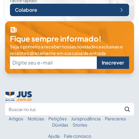
fácil e rápido!
Colabore
Fique sempre informado!
Seja o primeiro a receber nossas novidades exclusivas e
recentes diretamente em sua caixa de entrada.
Inscrever
Artigos
·
Notícias
·
Petições
·
Jurisprudência
·
Pareceres
·
Fale com a IA
Buscar no Jus
Dúvidas
·
Stories
Ajuda
·
Fale conosco