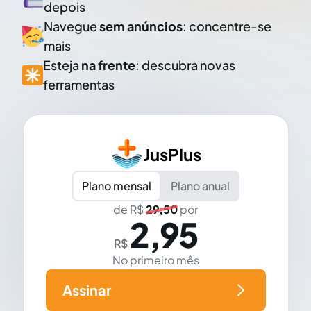
depois
Navegue
sem anúncios
: concentre-se
mais
Esteja
na frente
: descubra novas
ferramentas
JusPlus
Plano mensal
Plano anual
de R$
29,50
por
2,95
R$
No primeiro mês
Assinar