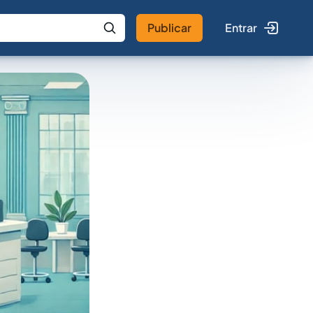
Publicar
Entrar
 IA
Buscar no Jus