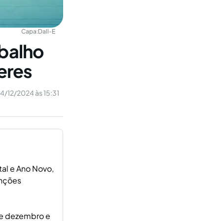
Capa:
Dall-E
abalho
eres
4/12/2024 às 15:31
tal e Ano Novo,
enções
de dezembro e