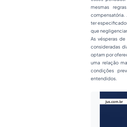
mesmas regras 
compensatória. J
ter especificado
que negligenciam
As vésperas de 
consideradas di
optam por oferec
uma relação mai
condições prev
entendidos.