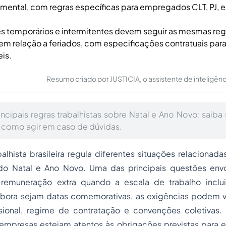
amental, com regras específicas para empregados CLT, PJ, e
s temporários e intermitentes devem seguir as mesmas reg
em relação a feriados, com especificações contratuais para
eis.
Resumo criado por JUSTICIA, o assistente de inteligência 
cipais regras trabalhistas sobre Natal e Ano Novo: saiba 
 como agir em caso de dúvidas.
balhista brasileira regula diferentes situações relacionad
indo Natal e Ano Novo. Uma das principais questões envo
remuneração extra quando a escala de trabalho inclui
bora sejam datas comemorativas, as exigências podem v
ssional, regime de contratação e convenções coletivas.
empresas estejam atentos às obrigações previstas para ev