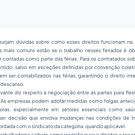
surjam dúvidas sobre como esses direitos funcionam na p
 mais comuns estão se o trabalho nesses feriados é obr
 contadas como parte das férias. Para os contratados sob
ntido, salvo em exceções definidas por convenção coletiv
m ser contabilizados nas férias, garantindo o direito int
 descanso.
vante diz respeito à negociação entre as partes para flexib
. As empresas podem adotar medidas como folgas anteci
ras, especialmente em setores essenciais como saúd
uer decisão que envolva mudanças nas condições de tr
ordada com o sindicato da categoria, quando aplicável.
 trabalhadores saibam como reivindicar seus direitos caso s