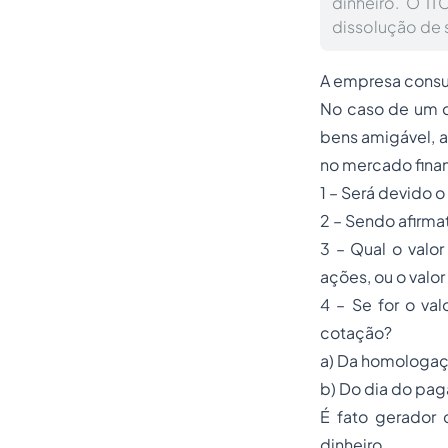
dinheiro. O I
dissolução de 
A empresa consu
No caso de um d
bens amigável, a
no mercado finan
1 – Será devido o
2 – Sendo afirmat
3 – Qual o valo
ações, ou o valo
4 – Se for o va
cotação?
a) Da homologaçã
b) Do dia do pa
É fato gerador 
dinheiro.