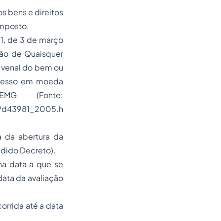
os bens e direitos
imposto.
1, de 3 de março
ção de Quaisquer
r venal do bem ou
xpresso em moeda
MG. (Fonte:
os/d43981_2005.h
a da abertura da
ludido Decreto).
na data a que se
data da avaliação
orrida até a data