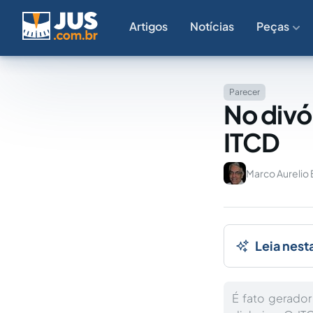
Artigos
Notícias
Peças
Parecer
No divó
ITCD
Marco Aurelio
Leia nest
É fato gerador