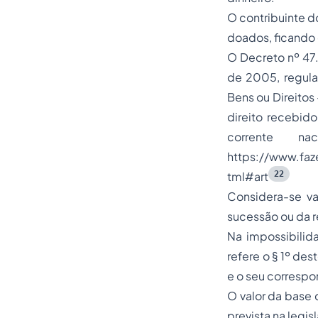
O contribuinte do
doados, ficando
O Decreto nº 47.
de 2005, regula
Bens ou Direitos
direito recebid
corrente n
https://www.faz
22
tml#art
Considera-se va
sucessão ou da re
Na impossibilid
refere o § 1º de
e o seu corresp
O valor da base 
prevista na legis