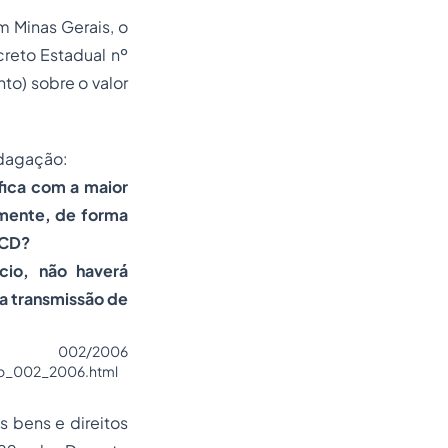
m Minas Gerais, o
reto Estadual nº
to) sobre o valor
ndagação:
fica com a maior
rmente, de forma
TCD?
cio, não haverá
ta transmissão de
002/2006
cao_002_2006.html
s bens e direitos