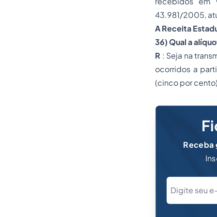
recebidos em v
43.981/2005, atu
A Receita Estad
36) Qual a alíqu
R
: Seja na tran
ocorridos a par
(cinco por cento)
Fi
Receba g
Ins