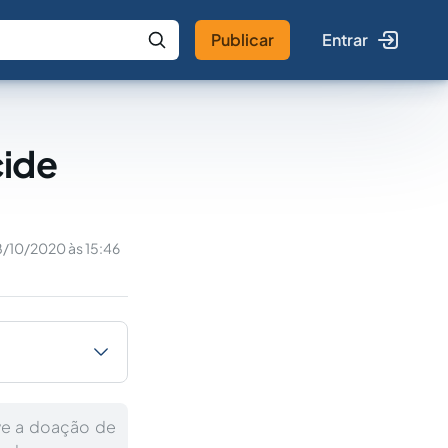
Publicar
Entrar
 IA
Buscar no Jus
cide
/10/2020 às 15:46
ive a doação de