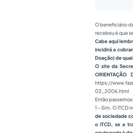
O beneficiário 
recebeu é que se
Cabe aqui lembr
incidirá a cobr
Doação) de quais
O
site
da Secret
ORIENTAÇÃO DO
https://www.faz
02_2006.html
Então passemos a
1 – Sim. O ITCD 
de sociedade con
o ITCD, se a tr
equiparada à d