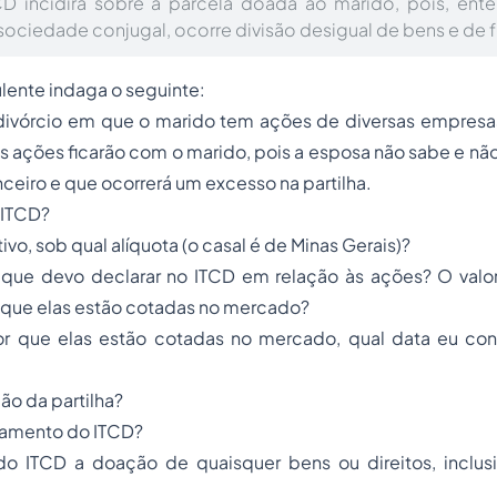
TCD incidirá sobre a parcela doada ao marido, pois, ent
sociedade conjugal, ocorre divisão desigual de bens e de f
lente indaga o seguinte:
ivórcio em que o marido tem ações de diversas empresas
s ações ficarão com o marido, pois a esposa não sabe e não
ceiro e que ocorrerá um excesso na partilha.
 ITCD?
ivo, sob qual alíquota (o casal é de Minas Gerais)?
r que devo declarar no ITCD em relação às ações? O val
r que elas estão cotadas no mercado?
lor que elas estão cotadas no mercado, qual data eu con
o da partilha?
gamento do ITCD?
do ITCD a doação de quaisquer bens ou direitos, inclu