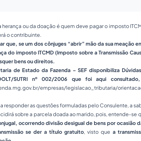
da herança ou da doação é quem deve pagar o imposto ITCM
rá o contribuinte.
ar que, se um dos cônjuges “abrir” mão da sua meação em
ança do imposto ITCMD (Imposto sobre a Transmissão Caus
quer bens ou direitos.
aria de Estado da Fazenda – SEF disponibiliza Dúvida
LT/SUTRI nº 002/2006 que foi aqui consultado,
enda.mg.gov.br/empresas/legislacao_tributaria/orientac
 responder as questões formuladas pelo Consulente, a sab
incidirá sobre a parcela doada ao marido, pois, entende-se
jugal, ocorrendo divisão desigual de bens por ocasião da
ansmissão se der a título gratuito
, visto que
a transmiss
oação
.