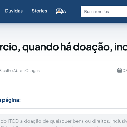
Dúvidas
Stories
IA
Fale com a
rcio, quando há doação, in
 Bicalho Abreu Chagas
08
a página:
 do ITCD a doação de quaisquer bens ou direitos, inclus