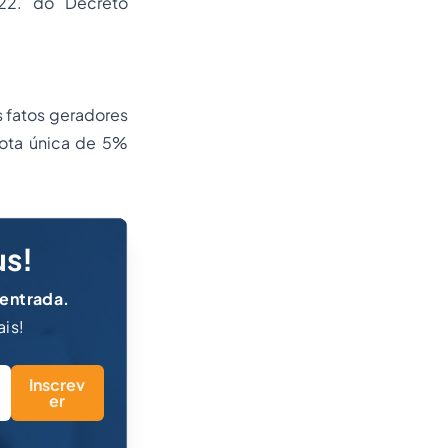
22. do Decreto
s fatos geradores
uota única de 5%
us!
 entrada.
ais!
Inscrev
er