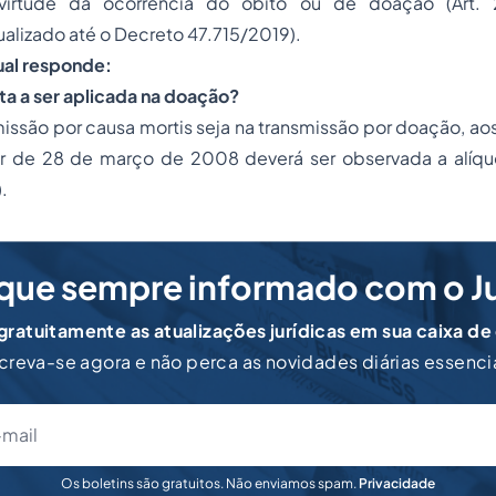
irtude da ocorrência do óbito ou de doação (Art. 
alizado até o Decreto 47.715/2019).
ual responde:
ota a ser aplicada na doação?
smissão por causa mortis seja na transmissão por doação, ao
tir de 28 de março de 2008 deverá ser observada a alíq
.
que sempre informado com o J
ratuitamente as atualizações jurídicas em sua caixa de
creva-se agora e não perca as novidades diárias essenci
Os boletins são gratuitos. Não enviamos spam.
Privacidade