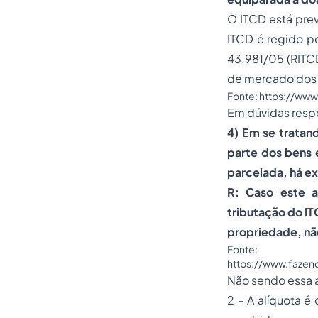
O ITCD está prev
ITCD é regido p
43.981/05 (RITCD
de mercado dos 
Fonte:
https://www
Em dúvidas respo
4) Em se tratan
parte dos bens 
parcelada, há e
R: Caso este a
tributação do IT
propriedade, não
Fonte: 
https://www.fazen
Não sendo essa a
2 – A alíquota é