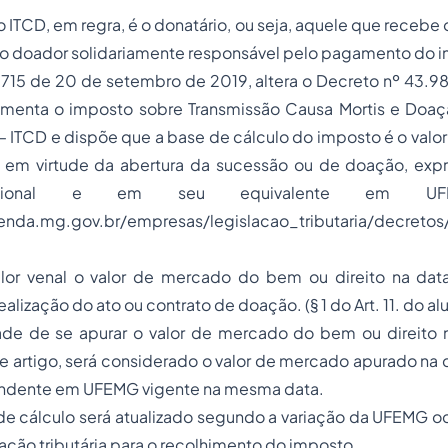
 ITCD, em regra, é o donatário, ou seja, aquele que recebe 
 o doador solidariamente responsável pelo pagamento do 
715 de 20 de setembro de 2019, altera o Decreto nº 43.98
menta o imposto sobre Transmissão Causa Mortis e Doa
 – ITCD e dispõe que a base de cálculo do imposto é o valo
o em virtude da abertura da sucessão ou de doação, e
acional e em seu equivalente em UFE
enda.mg.gov.br/empresas/legislacao_tributaria/decret
lor venal o valor de mercado do bem ou direito na dat
alização do ato ou contrato de doação. (§ 1 do Art. 11. do a
ade de se apurar o valor de mercado do bem ou direito 
ste artigo, será considerado o valor de mercado apurado na 
ondente em UFEMG vigente na mesma data.
de cálculo será atualizado segundo a variação da UFEMG oc
lação tributária para o recolhimento do imposto.