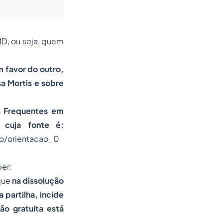
D, ou seja, quem
 favor do outro,
a Mortis e sobre
s Frequentes em
 cuja fonte é:
ao/orientacao_0
er:
 que
na dissolução
 partilha, incide
ão gratuita está