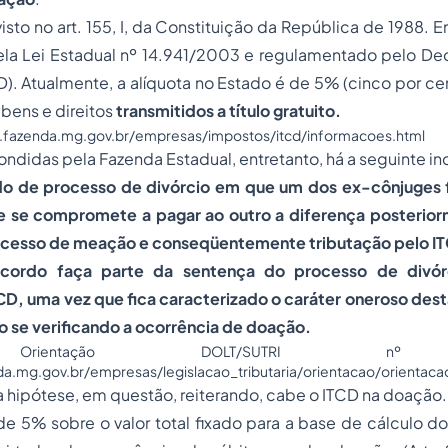
isto no art. 155, I, da Constituição da República de 1988. E
ela Lei Estadual nº 14.941/2003 e regulamentado pelo Dec
). Atualmente, a alíquota no Estado é de 5% (cinco por cen
bens e direitos
transmitidos a título gratuito.
.fazenda.mg.gov.br/empresas/impostos/itcd/informacoes.html
ndidas pela Fazenda Estadual, entretanto, há a seguinte i
do de processo de divórcio em que um dos ex-cônjuges 
e se compromete a pagar ao outro a diferença posterio
xcesso de meação e conseqüentemente tributação pelo I
cordo faça parte da sentença do processo de divór
CD, uma vez que fica caracterizado o caráter oneroso des
 se verificando a ocorrência de doação.
Orientação DOLT/SUTRI nº 
da.mg.gov.br/empresas/legislacao_tributaria/orientacao/orienta
 hipótese, em questão, reiterando, cabe o ITCD na doação.
 de 5% sobre o valor total fixado para a base de cálculo do