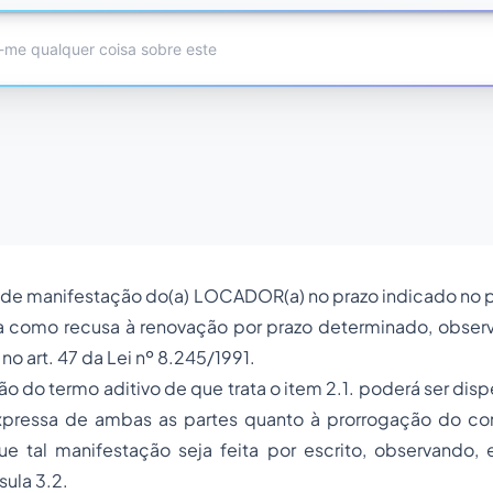
a de manifestação do(a) LOCADOR(a) no prazo indicado no p
da como recusa à renovação por prazo determinado, obser
 no art. 47 da Lei nº 8.245/1991.
ção do termo aditivo de que trata o item 2.1. poderá ser dis
pressa de ambas as partes quanto à prorrogação do con
e tal manifestação seja feita por escrito, observando,
sula 3.2.