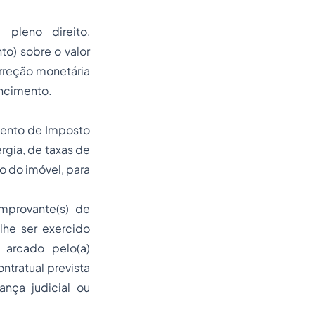
.
pleno direito,
o) sobre o valor
orreção monetária
encimento.
amento de Imposto
ergia, de taxas de
o do imóvel, para
mprovante(s) de
lhe ser exercido
 arcado pelo(a)
ntratual prevista
nça judicial ou