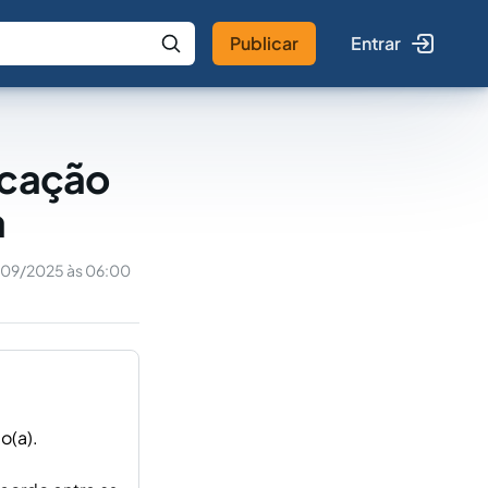
Publicar
Entrar
 IA
Buscar no Jus
ocação
a
/09/2025 às 06:00
o(a).