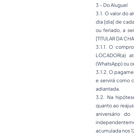
3 – Do Aluguel
3.1. O valor do 
dia [dia] de cad
ou feriado, a se
[TITULAR DA CHA
3.1.1. O compr
LOCADOR(a) at
(WhatsApp) ou ou
3.1.2. O pagamen
e servirá como 
adiantada.
3.2. Na hipótes
quanto ao reajus
aniversário do
independentement
acumulada nos 12