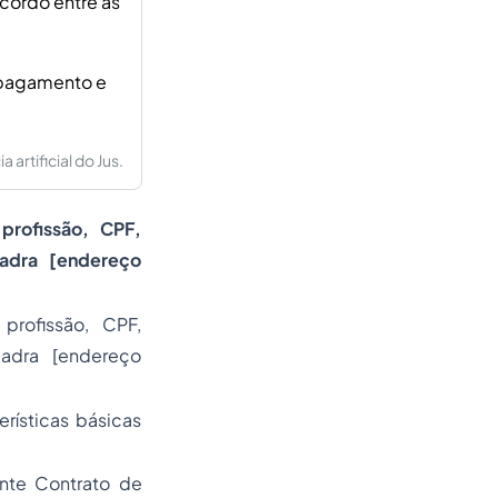
acordo entre as
e pagamento e
artificial do Jus.
profissão, CPF,
uadra [endereço
profissão, CPF,
uadra [endereço
rísticas básicas
ente Contrato de