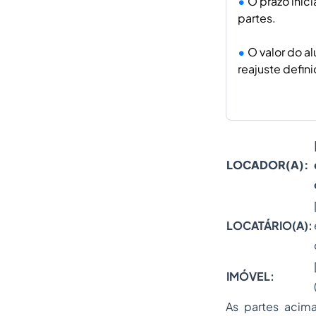
O prazo inic
partes.
O valor do a
reajuste defin
LOCADOR(A):
LOCATÁRIO(A):
IMÓVEL:
As partes acima