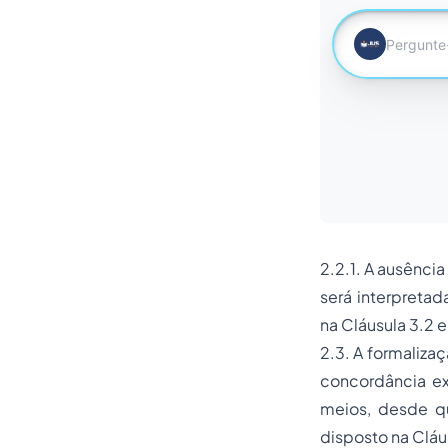
2.2.1. A ausênci
será interpreta
na Cláusula 3.2 e
2.3. A formaliza
concordância ex
meios, desde qu
disposto na Cláu