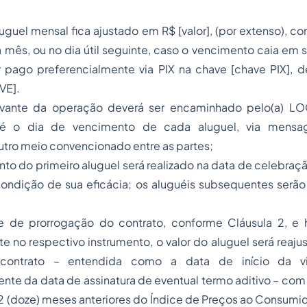
aluguel mensal fica ajustado em R$ [valor], (por extenso), 
a mês, ou no dia útil seguinte, caso o vencimento caia e
r pago preferencialmente via PIX na chave [chave PIX], d
VE].
ovante da operação deverá ser encaminhado pelo(a) LOC
é o dia de vencimento de cada aluguel, via mensag
tro meio convencionado entre as partes;
to do primeiro aluguel será realizado na data de celebraç
condição de sua eficácia; os aluguéis subsequentes serã
e de prorrogação do contrato, conforme Cláusula 2, e 
te no respectivo instrumento, o valor do aluguel será reaju
 contrato – entendida como a data de início da vig
e da data de assinatura de eventual termo aditivo – com 
 (doze) meses anteriores do Índice de Preços ao Consumid