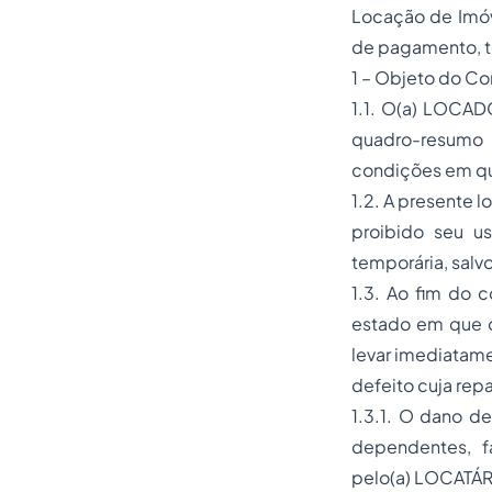
Locação de Imóve
de pagamento, t
1 – Objeto do Co
1.1. O(a) LOCAD
quadro-resumo 
condições em qu
1.2. A presente 
proibido seu u
temporária, salv
1.3. Ao fim do c
estado em que o
levar imediatam
defeito cuja rep
1.3.1. O dano d
dependentes, fa
pelo(a) LOCATÁR