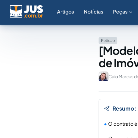
Artigos
Notícias
Peças
Peticao
[Modelo
de Imóv
Caio Marcus d
Resumo:
O contrato é 