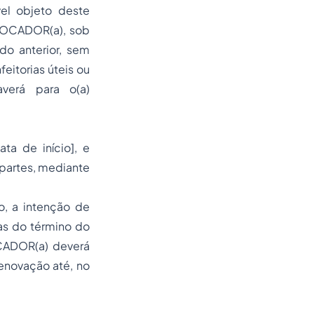
vel objeto deste
 LOCADOR(a), sob
do anterior, sem
eitorias úteis ou
averá para o(a)
ata de início], e
 partes, mediante
o, a intenção de
as do término do
OCADOR(a) deverá
renovação até, no