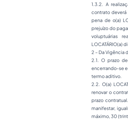
1.3.2. A realiz
contrato deverá
pena de o(a) LO
prejuízo do paga
voluptuárias r
LOCATÁRIO(a) dir
2 – Da Vigência 
2.1. O prazo d
encerrando-se em
termo aditivo.
2.2. O(a) LOCAT
renovar o contr
prazo contratua
manifestar, igua
máximo, 30 (trint