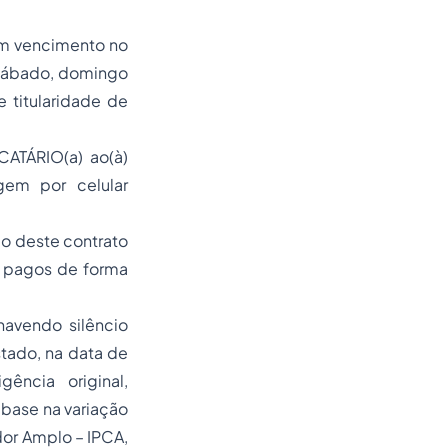
com vencimento no
m sábado, domingo
e titularidade de
ATÁRIO(a) ao(à)
em por celular
ão deste contrato
o pagos de forma
havendo silêncio
stado, na data de
ência original,
base na variação
or Amplo – IPCA,