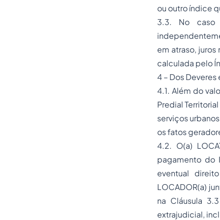
ou outro índice 
3.3. No caso 
independentemen
em atraso, juros
calculada pelo Í
4 – Dos Deveres 
4.1. Além do val
Predial Territori
serviços urbanos
os fatos gerador
4.2. O(a) LOCA
pagamento do IP
eventual direi
LOCADOR(a) junto
na Cláusula 3.
extrajudicial, in