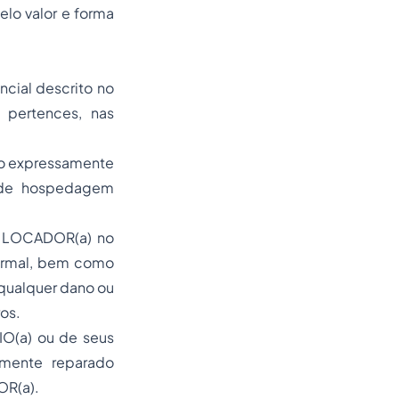
elo valor e forma
cial descrito no
 pertences, nas
ndo expressamente
u de hospedagem
à) LOCADOR(a) no
normal, bem como
qualquer dano ou
os.
IO(a) ou de seus
tamente reparado
OR(a).