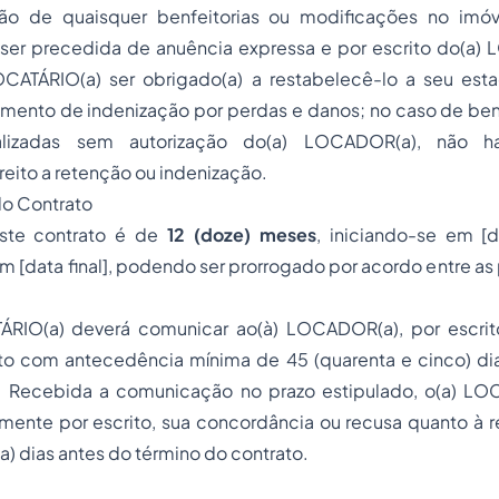
ação de quaisquer benfeitorias ou modificações no imó
 ser precedida de anuência expressa e por escrito do(a)
CATÁRIO(a) ser obrigado(a) a restabelecê-lo a seu esta
mento de indenização por perdas e danos; no caso de benf
ealizadas sem autorização do(a) LOCADOR(a), não h
eito a retenção ou indenização.
do Contrato
este contrato é de
12 (doze) meses
, iniciando-se em [d
 [data final], podendo ser prorrogado por acordo entre as
ÁRIO(a) deverá comunicar ao(à) LOCADOR(a), por escrit
ato com antecedência mínima de 45 (quarenta e cinco) di
l. Recebida a comunicação no prazo estipulado, o(a) L
lmente por escrito, sua concordância ou recusa quanto à 
a) dias antes do término do contrato.