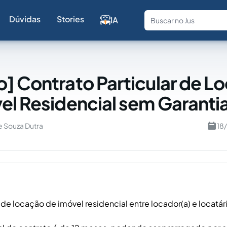
Dúvidas
Stories
IA
Fale com a
] Contrato Particular de L
el Residencial sem Garanti
e Souza Dutra
18
de locação de imóvel residencial entre locador(a) e locatári