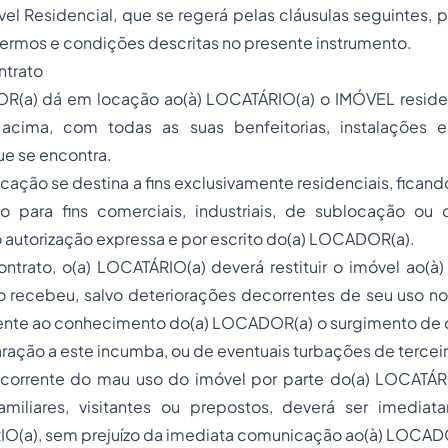
l Residencial, que se regerá pelas cláusulas seguintes, p
ermos e condições descritas no presente instrumento.
ntrato
OR(a) dá em locação ao(à) LOCATÁRIO(a) o IMÓVEL residen
acima, com todas as suas benfeitorias, instalações e
e se encontra.
locação se destina a fins exclusivamente residenciais, fica
so para fins comerciais, industriais, de sublocação o
o autorização expressa e por escrito do(a) LOCADOR(a).
ontrato, o(a) LOCATÁRIO(a) deverá restituir o imóvel ao(
 recebeu, salvo deteriorações decorrentes de seu uso 
ente ao conhecimento do(a) LOCADOR(a) o surgimento de 
aração a este incumba, ou de eventuais turbações de terceir
ecorrente do mau uso do imóvel por parte do(a) LOCATÁR
miliares, visitantes ou prepostos, deverá ser imedia
IO(a), sem prejuízo da imediata comunicação ao(à) LOCAD