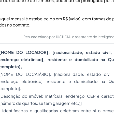
ial do contrato é de 12 meses, podendo ser prorrogado por 
luguel mensal é estabelecido em R$ [valor], com formas d
idos no contrato.
Resumo criado por JUSTICIA, o assistente de inteligência 
[NOME DO LOCADOR], [nacionalidade, estado civil, 
endereço eletrônico], residente e domiciliado na Q
completo],
[NOME DO LOCATÁRIO], [nacionalidade, estado civil, 
endereço eletrônico], residente e domiciliado na Q
completo].
[Descrição do imóvel: matrícula, endereço, CEP e caracte
(número de quartos, se tem garagem etc.)]
 identificadas e qualificadas celebram entre si o pres