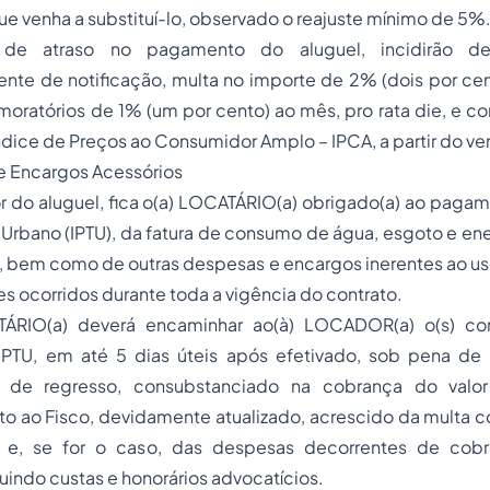
que venha a substituí-lo, observado o reajuste mínimo de 5%
de atraso no pagamento do aluguel, incidirão de 
te de notificação, multa no importe de 2% (dois por cent
 moratórios de 1% (um por cento) ao mês,
pro rata die
, e c
ndice de Preços ao Consumidor Amplo – IPCA, a partir do v
e Encargos Acessórios
or do aluguel, fica o(a) LOCATÁRIO(a) obrigado(a) ao pag
al Urbano (IPTU), da fatura de consumo de água, esgoto e en
, bem como de outras despesas e encargos inerentes ao us
es ocorridos durante toda a vigência do contrato.
TÁRIO(a) deverá encaminhar ao(à) LOCADOR(a) o(s) co
TU, em até 5 dias úteis após efetivado, sob pena de 
to de regresso, consubstanciado na cobrança do valor
 ao Fisco, devidamente atualizado, acrescido da multa co
3 e, se for o caso, das despesas decorrentes de cobra
cluindo custas e honorários advocatícios.