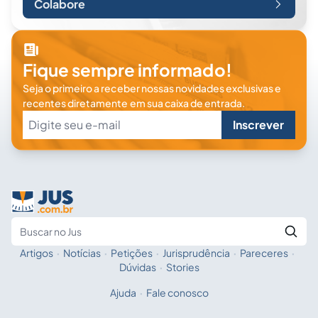
Colabore
Fique sempre informado!
Seja o primeiro a receber nossas novidades exclusivas e
recentes diretamente em sua caixa de entrada.
Inscrever
Artigos
·
Notícias
·
Petições
·
Jurisprudência
·
Pareceres
·
Fale com a IA
Buscar no Jus
Dúvidas
·
Stories
Ajuda
·
Fale conosco