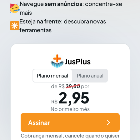
Navegue
sem anúncios
: concentre-se
mais
Esteja
na frente
: descubra novas
ferramentas
JusPlus
Plano mensal
Plano anual
de R$
29,50
por
2,95
R$
No primeiro mês
Assinar
Cobrança mensal, cancele quando quiser