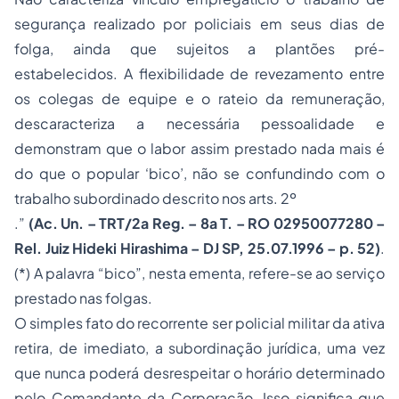
segurança realizado por policiais em seus dias de
folga, ainda que sujeitos a plantões pré-
estabelecidos. A flexibilidade de revezamento entre
os colegas de equipe e o rateio da remuneração,
descaracteriza a necessária pessoalidade e
demonstram que o labor assim prestado nada mais é
do que o popular ‘bico’, não se confundindo com o
trabalho subordinado descrito nos arts.
2º
.”
(Ac. Un. – TRT/2a Reg. – 8a T. – RO 02950077280 –
Rel. Juiz Hideki Hirashima – DJ SP, 25.07.1996 – p. 52)
.
(*) A palavra “bico”, nesta ementa, refere-se ao serviço
prestado nas folgas.
O simples fato do recorrente ser policial militar da ativa
retira, de imediato, a subordinação jurídica, uma vez
que nunca poderá desrespeitar o horário determinado
pelo Comandante da Corporação. Isso significa que