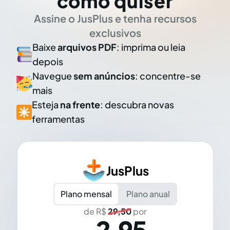
como quiser
Assine o JusPlus e tenha recursos
exclusivos
Baixe
arquivos PDF
: imprima ou leia
depois
Navegue
sem anúncios
: concentre-se
mais
Esteja
na frente
: descubra novas
ferramentas
JusPlus
Plano mensal
Plano anual
de R$
29,50
por
2,95