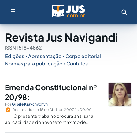
Revista Jus Navigandi
ISSN 1518-4862
Edições
Apresentação
Corpo editorial
•
•
Normas para publicação
Contatos
•
Emenda Constitucional nº
20/98:
Por
Gisele Kravchychyn
Destacado em 18 de Abril de 2007 às 00:00
O presente trabalho procura analisar a
aplicabilidade do novo teto máximo de
pagamento de R$1.200,00 para os benefícios
que já estavam em curso na data da vigência