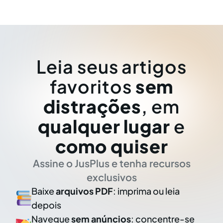
Picazio Júnior, em ação coletiva movida em
face da Cooperativa Habitacional dos
Bancários de São Paulo (BANCOOP). A
cooperativa também foi obrigada a fazer o
registro da incorporação imobiliário, além de
pagar 10% do valor do contrato a cada
Leia seus artigos
adquirente por não tê-lo efetuado
tempestivamente.
favoritos
sem
distrações
, em
qualquer lugar
e
como quiser
Assine o JusPlus e tenha recursos
exclusivos
Baixe
arquivos PDF
: imprima ou leia
depois
Navegue
sem anúncios
: concentre-se