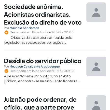
da Emenda Constitucional nº.20. Não nos
Sociedade anônima.
ateremos ao histórico dos limites de
pagamentos…
Acionistas ordinaristas.
Exclusão do direito de voto
Por
Maurício Scheinman
Destacado em 18 de Abril de 2007 às 00:00
Observada a estrutura atribuída pelo
legislador às sociedades por ações,
observamos que os direitos dos acionistas
perante a sociedade podem ser divididos em
duas grandes categorias: os direitos
Desídia do servidor público
individuais e os direitos sociais.
Distinguem-se uns e outros por dois
Por
Neudson Cavalcante Albuquerque
Destacado em 18 de Abril de 2007 às 00:00
aspectos…
A desídia do servidor público, no âmbito
jurídico, encontra-se na turbulenta fronteira
entre o Direito do Trabalho, o Direito
Administrativo e o Direito Penal.
Juiz não pode ordenar, de
ofício, que a parte prove