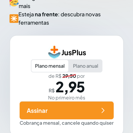
mais
Esteja
na frente
: descubra novas
ferramentas
JusPlus
Plano mensal
Plano anual
de R$
29,50
por
2,95
R$
No primeiro mês
Assinar
Cobrança mensal, cancele quando quiser