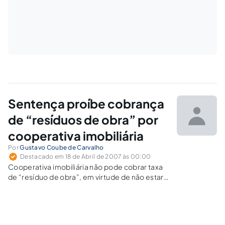
Sentença proíbe cobrança
de “resíduos de obra” por
cooperativa imobiliária
Por
Gustavo Coube de Carvalho
Destacado em 18 de Abril de 2007 às 00:00
Cooperativa imobiliária não pode cobrar taxa
de “resíduo de obra”, em virtude de não estar
prevista no contrato. Foi esta a sentença
obtida pela Associação de Adquirentes de
Apartamentos do Condomínio Residencial Vila
Mariana, representada pelo advogado Valter