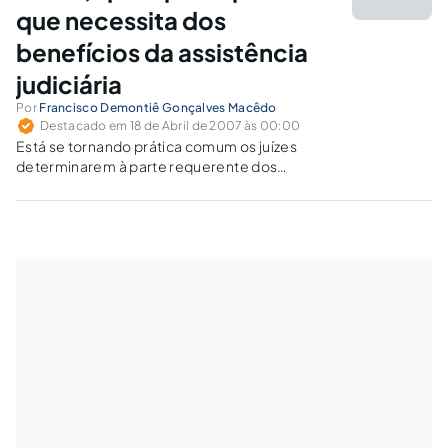
que necessita dos
benefícios da assistência
judiciária
Por
Francisco Demontiê Gonçalves Macêdo
Destacado em 18 de Abril de 2007 às 00:00
Está se tornando prática comum os juízes
determinarem à parte requerente dos
benefícios da assistência judiciária gratuita
que comprove não possuir condições de
pagar as custas processuais, sem prejuízo
próprio ou de sua família. Sucede que tal
determinação é manifestamente…