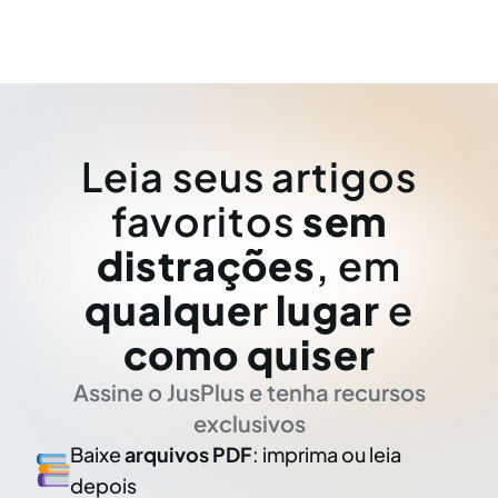
em decisões judiciais igualmente
descompensadas.
Leia seus artigos
favoritos
sem
distrações
, em
qualquer lugar
e
como quiser
Assine o JusPlus e tenha recursos
exclusivos
Baixe
arquivos PDF
: imprima ou leia
depois