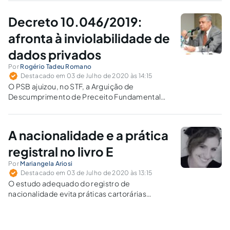
constitucional do pleito. Reflete-se sobre as
prováveis soluções jurídicas para esse
Decreto 10.046/2019:
cenário.
afronta à inviolabilidade de
dados privados
Por
Rogério Tadeu Romano
Destacado em 03 de Julho de 2020 às 14:15
O PSB ajuizou, no STF, a Arguição de
Descumprimento de Preceito Fundamental
(ADPF) 695, com pedido de suspensão do
compartilhamento de dados dos mais de 76
milhões de brasileiros que possuem Carteira
A nacionalidade e a prática
Nacional de Habilitação (CNH), pelo SERPRO
com a ABIN.
registral no livro E
Por
Mariangela Ariosi
Destacado em 03 de Julho de 2020 às 13:15
O estudo adequado do registro de
nacionalidade evita práticas cartorárias
equivocadas, seja em notas de devolução
(que seguem até as máximas instâncias), na
lavratura de atos ao arrepio das normas e até