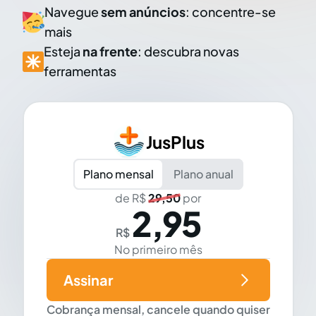
Navegue
sem anúncios
: concentre-se
mais
Esteja
na frente
: descubra novas
ferramentas
JusPlus
Plano mensal
Plano anual
de R$
29,50
por
2,95
R$
No primeiro mês
Assinar
Cobrança mensal, cancele quando quiser