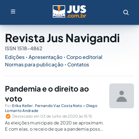
Revista Jus Navigandi
ISSN 1518-4862
Edições
Apresentação
Corpo editorial
•
•
Normas para publicação
Contatos
•
Pandemia e o direito ao
voto
Por
Erika Keller
,
Fernando Vaz Costa Neto
e
Diego
Lomanto Andrade
Destacado em 03 de Julho de 2020 às 15:15
As eleições municipais de 2020 se aproximam.
E com elas, o receio de que a pandemia possa
fomentar provável alteração no curso