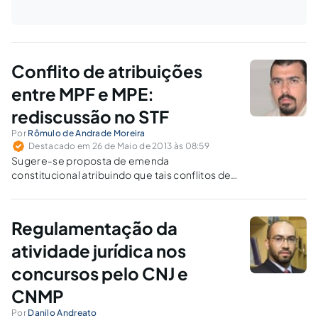
Conflito de atribuições
entre MPF e MPE:
rediscussão no STF
Por
Rômulo de Andrade Moreira
Destacado em 26 de Maio de 2013 às 08:59
Sugere-se proposta de emenda
constitucional atribuindo que tais conflitos de
atribuição sejam dirimidas pelo CNMP, sob os
aspectos sistema acusatório, institucional e
constitucional.
Regulamentação da
atividade jurídica nos
concursos pelo CNJ e
CNMP
Por
Danilo Andreato