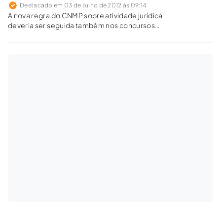
Destacado em 03 de Julho de 2012 às 09:14
A nova regra do CNMP sobre atividade jurídica
deveria ser seguida também nos concursos
para a magistratura. Portanto, o CNJ precisa
rever seu posicionamento e requerer a
comprovação do requisito de 3 anos somente
na data da posse do candidato aprovado.