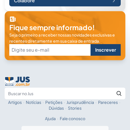
Colabore
Fique sempre informado!
Seja o primeiro a receber nossas novidades exclusivas e
recentes diretamente em sua caixa de entrada.
Inscrever
Artigos
·
Notícias
·
Petições
·
Jurisprudência
·
Pareceres
·
Fale com a IA
Buscar no Jus
Dúvidas
·
Stories
Ajuda
·
Fale conosco