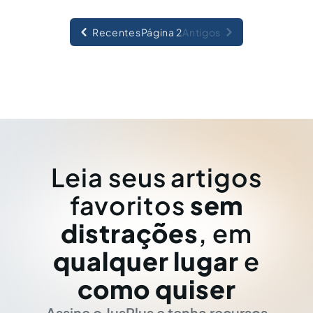
Recentes
Página 2
Antigos
Leia seus artigos
favoritos
sem
distrações
, em
qualquer lugar
e
como quiser
Assine o JusPlus e tenha recursos