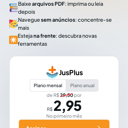
Baixe
arquivos PDF
: imprima ou leia
depois
Navegue
sem anúncios
: concentre-se
mais
Esteja
na frente
: descubra novas
ferramentas
JusPlus
Plano mensal
Plano anual
de R$
29,50
por
2,95
R$
No primeiro mês