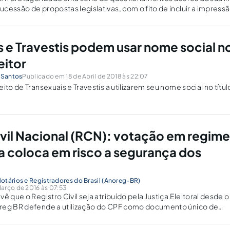
cessão de propostas legislativas, com o fito de incluir a impres
tegridade.
s e Travestis podem usar nome social n
eitor
s Santos
Publicado em 18 de Abril de 2018 às 22:07
ito de Transexuais e Travestis a utilizarem seu nome social no títul
ivil Nacional (RCN): votação em regime
a coloca em risco a segurança dos
otários e Registradores do Brasil (Anoreg-BR)
arço de 2016 às 07:53
ê que o Registro Civil seja atribuído pela Justiça Eleitoral desde o
reg BR defende a utilização do CPF como documento único de