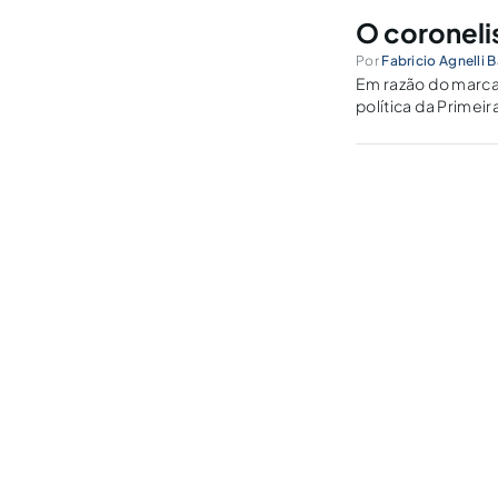
O coronelis
Por
Fabricio Agnelli 
Em razão do marcan
política da Primeir