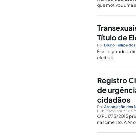
que motivou uma su
garantia da sua in
Transexuai
Título de El
Por
Bruno Fellipe do
É assegurado o dire
eleitoral
Registro C
de urgênci
cidadãos
Por
Associação dos N
Publicado em 22 de M
O PL 1775/2015 prev
nascimento. A Ano
identificação.