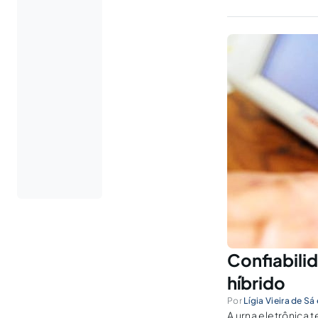
Confiabili
híbrido
Por
Lígia Vieira de Sá
A urna eletrônica 