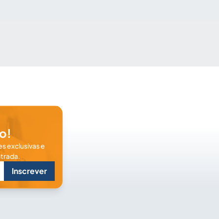
o!
s exclusivas e
trada.
Inscrever