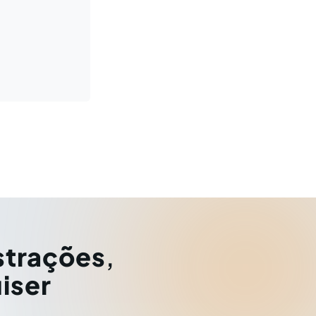
strações
,
iser