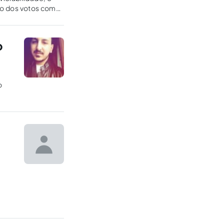
são dos votos como
o
o