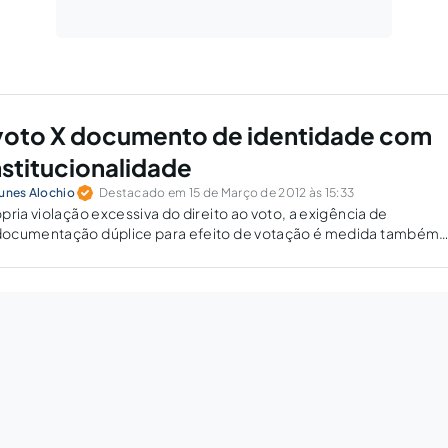
 voto X documento de identidade com
nstitucionalidade
tunes Alochio
Destacado em 15 de Março de 2012 às 15:33
pria violação excessiva do direito ao voto, a exigência de
documentação dúplice para efeito de votação é medida também
ípio da proporcionalidade.