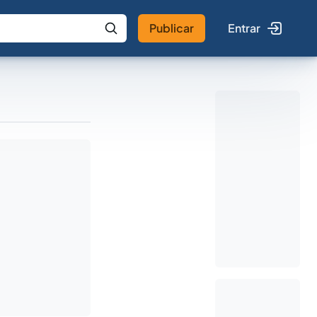
Publicar
Entrar
 IA
Buscar no Jus