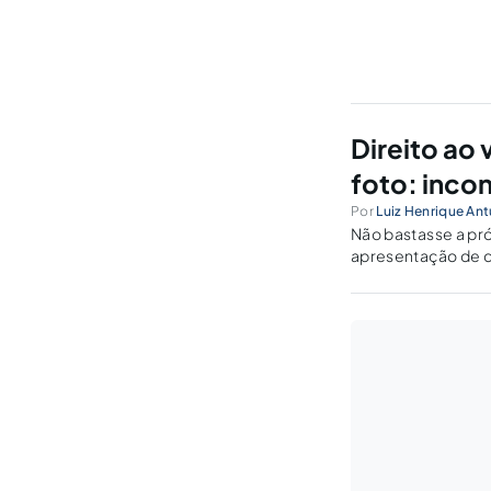
Direito ao
foto: inco
Por
Luiz Henrique An
Não bastasse a pró
apresentação de 
violadora do princ