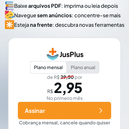
Baixe
arquivos PDF
: imprima ou leia depois
Navegue
sem anúncios
: concentre-se mais
Esteja
na frente
: descubra novas ferramentas
JusPlus
Plano mensal
Plano anual
de R$
29,50
por
2,95
R$
No primeiro mês
Assinar
Cobrança mensal, cancele quando quiser