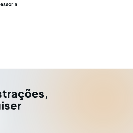
sessoria
strações
,
iser