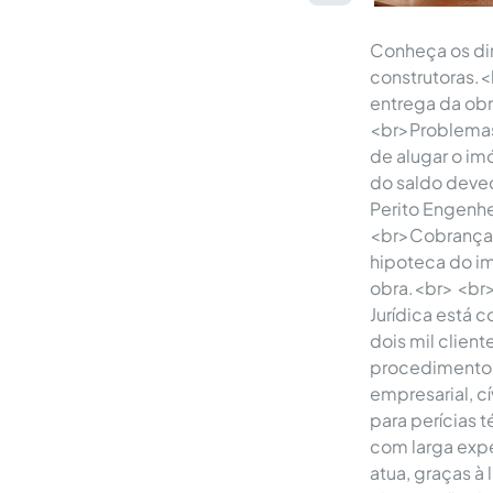
Conheça os di
construtoras.<
entrega da ob
<br>Problemas
de alugar o i
do saldo deve
Perito Engenh
<br>Cobrança 
hipoteca do im
obra.<br> <br
Jurídica está 
dois mil clien
procedimentos j
empresarial, c
para perícias 
com larga expe
atua, graças à