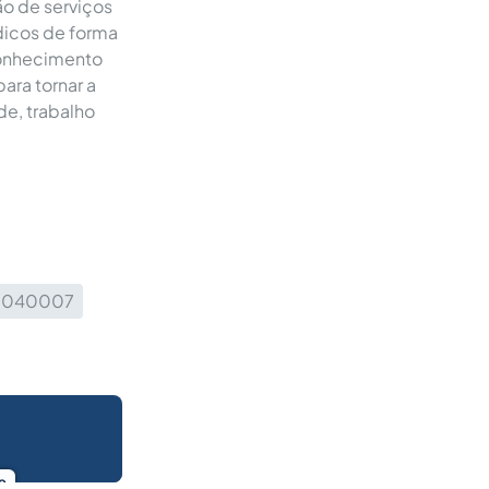
ão de serviços
ídicos de forma
conhecimento
ara tornar a
de, trabalho
, 20040007
o