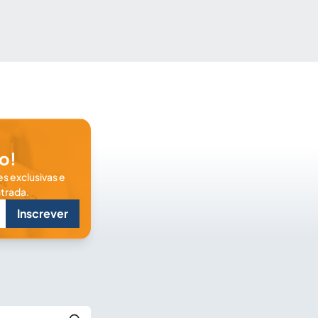
o!
s exclusivas e
trada.
Inscrever