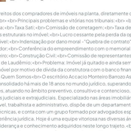
reitos dos compradores de imóveis na planta, diretamente
br><br>Principais problemas e vitórias nos tribunais:<br><
ra;<br>Taxa Sati;<br>Comissão de corretagem;<br>Taxa de 
 estruturais no imóvel;<br>Lucro cessante pela perda da 
móvel;<br>Indenização por dano moral -"Quebra de contrat
dor;<br>Conferência do empreendimento com o memorial d
eiro;<br>Construção Civil;<br>Comissão de representantes
de Laudêmio;<br>Problema: Imóvel já quitado e ainda sem
óvel por motivo de dívida da construtora com o banco fina
>Quem Somos<br>O escritório Accacio Monteiro Barrozo As
consolidado há mais de 18 anos no mundo jurídico, superand
tes, atuando no âmbito preventivo, consultivo e contencioso
udiciais e extrajudiciais. Especializado nas áreas imobiliária
ível, trabalhista e administrativo, dispõe de um departament
técnicas, e conta com um grupo formado por advogados esp
riência jurídica. Hoje é uma equipe vitoriosa nas diversas 
 liderança e conhecimento adquiridos neste longo trajeto.<