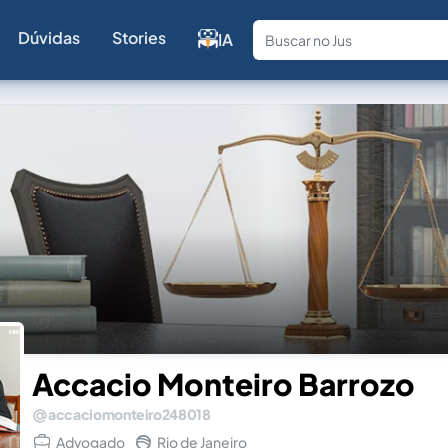
Dúvidas
Stories
IA
Fale com a
Accacio Monteiro Barrozo
accaciomonteiro248018
Advogado
Rio de Janeiro