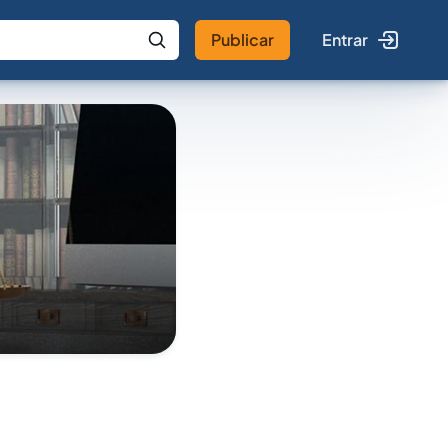
Publicar
Entrar
 IA
Buscar no Jus