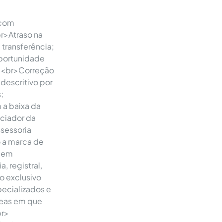
 com
br>Atraso na
transferência;
oportunidade
o"<br>Correção
escritivo por
;
 a baixa da
nciador da
sessoria
o a marca de
, em
, registral,
o exclusivo
ecializados e
áreas em que
br>