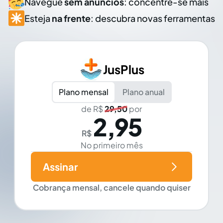
Navegue
sem anúncios
: concentre-se mais
Esteja
na frente
: descubra novas ferramentas
JusPlus
Plano mensal
Plano anual
de R$
29,50
por
2,95
R$
No primeiro mês
Assinar
Cobrança mensal, cancele quando quiser