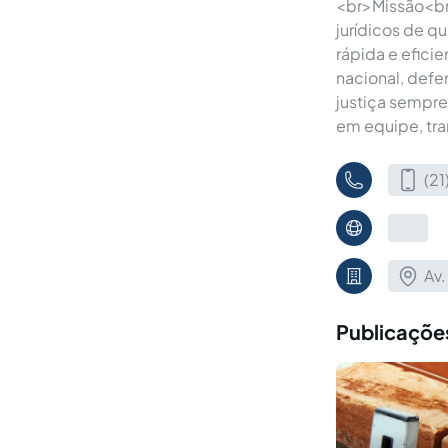
<br>Missão<br>
jurídicos de q
rápida e efic
nacional, defe
justiça sempre
em equipe, tr
(2
Av.
Publicaçõe