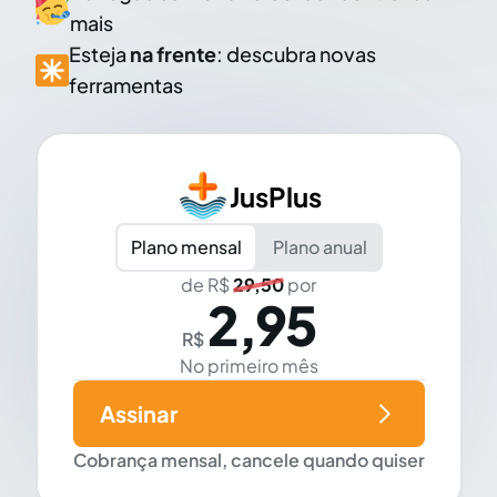
mais
Esteja
na frente
: descubra novas
ferramentas
JusPlus
Plano mensal
Plano anual
de R$
29,50
por
2,95
R$
No primeiro mês
Assinar
Cobrança mensal, cancele quando quiser