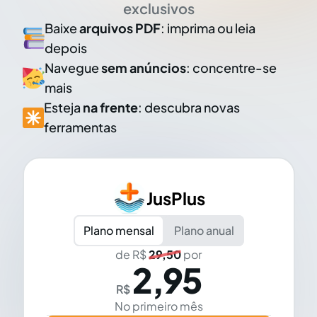
exclusivos
Baixe
arquivos PDF
: imprima ou leia
depois
Navegue
sem anúncios
: concentre-se
mais
Esteja
na frente
: descubra novas
ferramentas
JusPlus
Plano mensal
Plano anual
de R$
29,50
por
2,95
R$
No primeiro mês