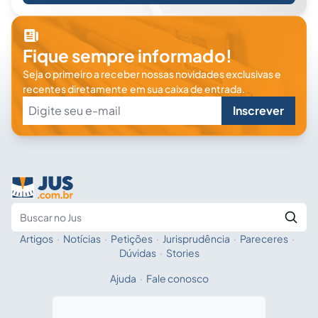
Fique sempre informado!
Seja o primeiro a receber nossas novidades exclusivas e
recentes diretamente em sua caixa de entrada.
Inscrever
Artigos
·
Notícias
·
Petições
·
Jurisprudência
·
Pareceres
·
Fale com a IA
Buscar no Jus
Dúvidas
·
Stories
Ajuda
·
Fale conosco