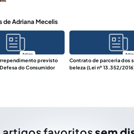
 de Adriana Mecelis
Artigo
Artig
arrependimento previsto
Contrato de parceria dos 
 Defesa do Consumidor
beleza (Lei nº 13.352/2016
 artigos favoritos
sem di