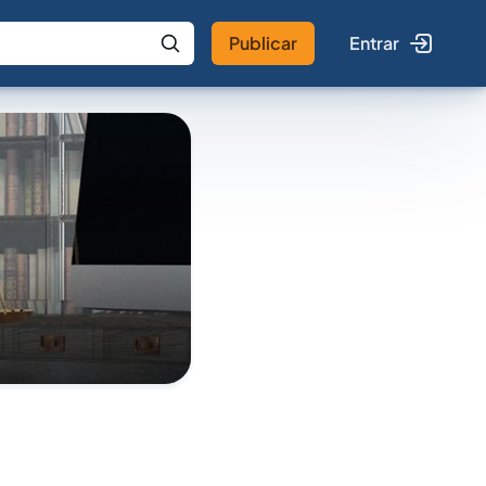
Publicar
Entrar
 IA
Buscar no Jus