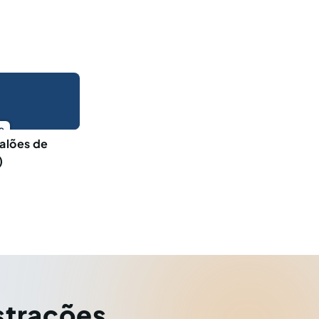
o
salões de
)
strações
,