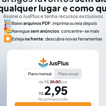
qualquer lugar
e
como qu
Assine o JusPlus e tenha recursos exclusivos
Baixe
arquivos PDF
: imprima ou leia depois
Navegue
sem anúncios
: concentre-se mais
Esteja
na frente
: descubra novas ferramentas
JusPlus
Plano mensal
Plano anual
de R$
29,50
por
2,95
R$
No primeiro mês