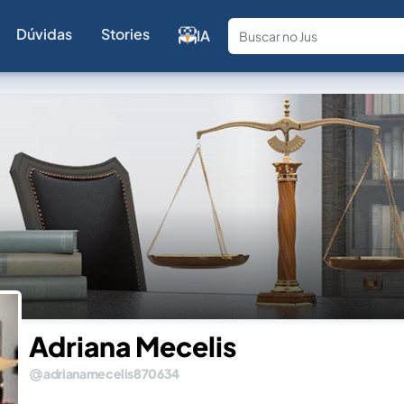
Dúvidas
Stories
IA
Fale com a
Adriana Mecelis
adrianamecelis870634