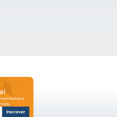
o!
s exclusivas e
trada.
Inscrever