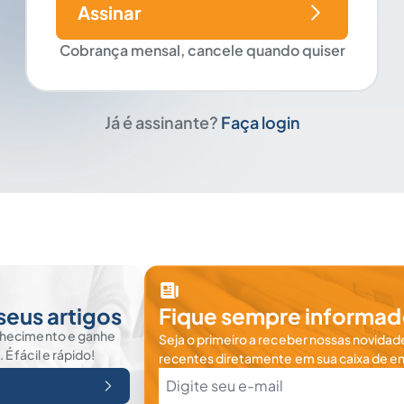
Assinar
Cobrança mensal, cancele quando quiser
Já é assinante?
Faça login
seus artigos
Fique sempre informad
nhecimento e ganhe
Seja o primeiro a receber nossas novidade
 fácil e rápido!
recentes diretamente em sua caixa de en