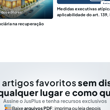
Artig
Medidas executivas atípic
 dos editores
aplicabilidade do art. 139,
uciária na recuperação
 artigos favoritos
sem di
qualquer lugar
e
como qu
Assine o JusPlus e tenha recursos exclusivos
Baixe
arquivos PDF
: imprima ou leia depois