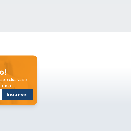
o!
s exclusivas e
trada.
Inscrever