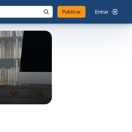
Publicar
Entrar
 IA
Buscar no Jus