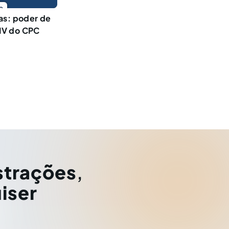
o
as: poder de
 IV do CPC
strações
,
iser