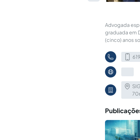
Advogada espec
graduada em Di
(cinco) anos s
61
SIG
70
Publicaçõe