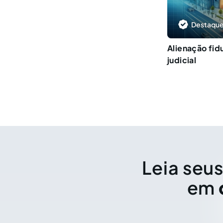
Destaque
Alienação fid
judicial
Leia seus
em