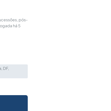
Sucessões, pós-
vogada há 5
a, DF,