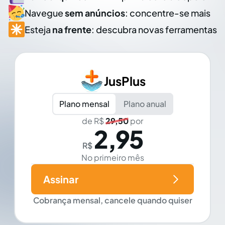
Navegue
sem anúncios
: concentre-se mais
Esteja
na frente
: descubra novas ferramentas
JusPlus
Plano mensal
Plano anual
de R$
29,50
por
2,95
R$
No primeiro mês
Assinar
Cobrança mensal, cancele quando quiser