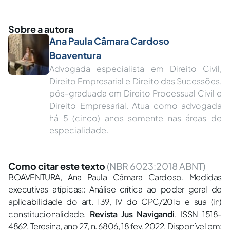
Sobre a autora
Ana Paula Câmara Cardoso
Boaventura
Advogada especialista em Direito Civil,
Direito Empresarial e Direito das Sucessões,
pós-graduada em Direito Processual Civil e
Direito Empresarial. Atua como advogada
há 5 (cinco) anos somente nas áreas de
especialidade.
Como citar este texto
(NBR 6023:2018 ABNT)
BOAVENTURA, Ana Paula Câmara Cardoso. Medidas
executivas atípicas:: Análise crítica ao poder geral de
aplicabilidade do art. 139, IV do CPC/2015 e sua (in)
constitucionalidade.
Revista Jus Navigandi
, ISSN 1518-
4862, Teresina, ano 27, n. 6806, 18 fev. 2022. Disponível em: