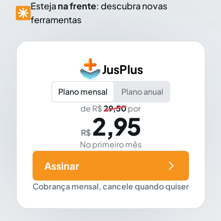
Esteja
na frente
: descubra novas
ferramentas
JusPlus
Plano mensal
Plano anual
de R$
29,50
por
2,95
R$
No primeiro mês
Assinar
Cobrança mensal, cancele quando quiser