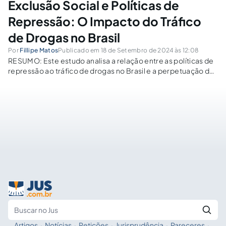
Exclusão Social e Políticas de
Repressão: O Impacto do Tráfico
de Drogas no Brasil
Por
Fillipe Matos
Publicado em 18 de Setembro de 2024 às 12:08
RESUMO: Este estudo analisa a relação entre as políticas de
repressão ao tráfico de drogas no Brasil e a perpetuação da
exclusão social, especialmente entre as populações negras
e periféricas. Com foco na Lei nº 11.343/2006, o trabalho
investiga como...
Artigos
·
Notícias
·
Petições
·
Jurisprudência
·
Pareceres
·