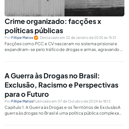
Crime organizado: facções x
políticas públicas
Por
Fillipe Matos
Destacado em 22 de Janeiro de 2025 às 15:31
Facções como PCC e CV nasceram no sistema prisional e
expandiram-se pelo tráfico de drogas e armas, agravando a
violência urbana. Como o Brasil pode melhorar a Lei nº
12.850/2013 e conter a corrupção?
A Guerra às Drogas no Brasil:
Exclusão, Racismo e Perspectivas
para o Futuro
Por
Fillipe Matos
Publicado em 07 de Outubro de 2024 às 18:12
Capítulo 1: A Guerra às Drogas e os Territórios de ExclusãoA
guerra às drogas no Brasil é uma política pública complexa
que combina repressão policial, criminalização e
marginalização de populações vulneráveis, principalmente