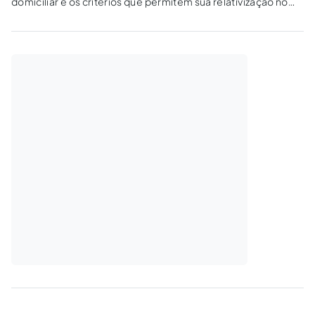
domiciliar e os critérios que permitem sua relativização no
contexto do processo penal brasileiro, com foco na fundada
suspeita e no flagrante delito. A Constituição Federal de
1988 garante a inviolabilidade do...