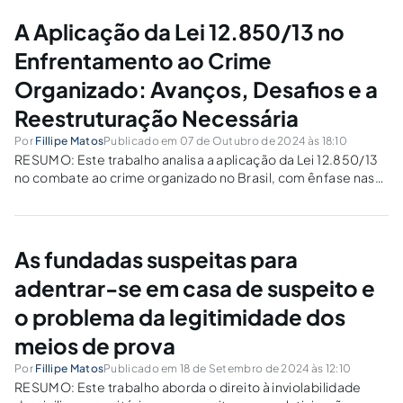
em territórios urbanos. Historicamente, a criminalização do
uso...
A Aplicação da Lei 12.850/13 no
Enfrentamento ao Crime
Organizado: Avanços, Desafios e a
Reestruturação Necessária
Por
Fillipe Matos
Publicado em 07 de Outubro de 2024 às 18:10
RESUMO: Este trabalho analisa a aplicação da Lei 12.850/13
no combate ao crime organizado no Brasil, com ênfase nas
organizações criminosas como o Primeiro Comando da
Capital (PCC). A legislação introduziu inovações
importantes, como a colaboração premiada, a
interceptação de...
As fundadas suspeitas para
adentrar-se em casa de suspeito e
o problema da legitimidade dos
meios de prova
Por
Fillipe Matos
Publicado em 18 de Setembro de 2024 às 12:10
RESUMO: Este trabalho aborda o direito à inviolabilidade