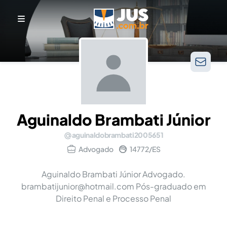
Aguinaldo Brambati Júnior
aguinaldobrambati2005651
Advogado
14772/ES
Aguinaldo Brambati Júnior Advogado.
brambatijunior@hotmail.com
Pós-graduado em
Direito Penal e Processo Penal