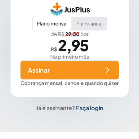
JusPlus
Plano mensal
Plano anual
de R$
29,50
por
2,95
R$
No primeiro mês
Assinar
Cobrança mensal, cancele quando quiser
Já é assinante?
Faça login