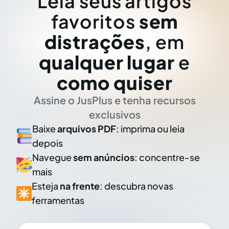
Leia seus artigos
favoritos
sem
distrações
, em
qualquer lugar
e
como quiser
Assine o JusPlus e tenha recursos
exclusivos
Baixe
arquivos PDF
: imprima ou leia
depois
Navegue
sem anúncios
: concentre-se
mais
Esteja
na frente
: descubra novas
ferramentas