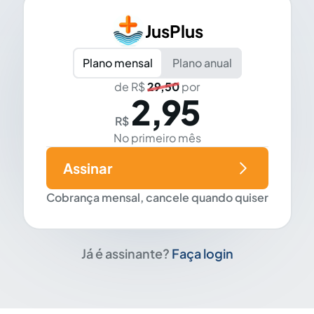
JusPlus
Plano mensal
Plano anual
de R$
29,50
por
2,95
R$
No primeiro mês
Assinar
Cobrança mensal, cancele quando quiser
Já é assinante?
Faça login