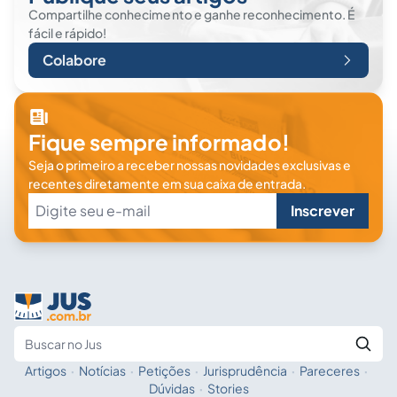
Compartilhe conhecimento e ganhe reconhecimento. É
fácil e rápido!
Colabore
Fique sempre informado!
Seja o primeiro a receber nossas novidades exclusivas e
recentes diretamente em sua caixa de entrada.
Inscrever
Artigos
·
Notícias
·
Petições
·
Jurisprudência
·
Pareceres
·
Fale com a IA
Buscar no Jus
Dúvidas
·
Stories