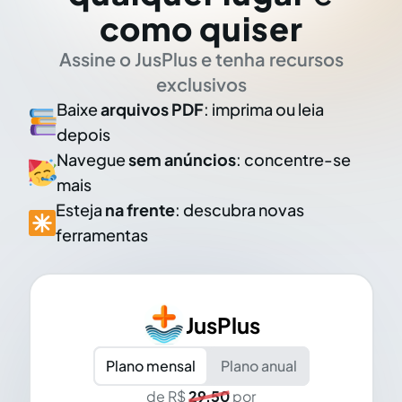
como quiser
Assine o JusPlus e tenha recursos
exclusivos
Baixe
arquivos PDF
: imprima ou leia
depois
Navegue
sem anúncios
: concentre-se
mais
Esteja
na frente
: descubra novas
ferramentas
JusPlus
Plano mensal
Plano anual
de R$
29,50
por