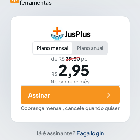
ferramentas
JusPlus
Plano mensal
Plano anual
de R$
29,50
por
2,95
R$
No primeiro mês
Assinar
Cobrança mensal, cancele quando quiser
Já é assinante?
Faça login