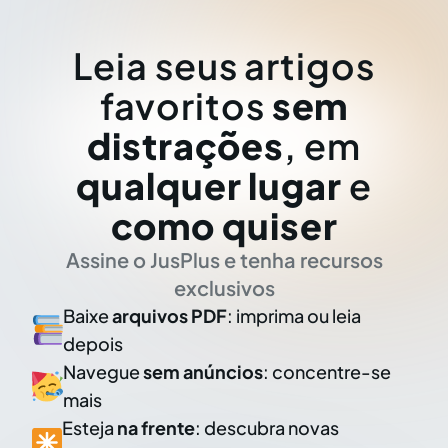
Leia seus artigos
favoritos
sem
distrações
, em
qualquer lugar
e
como quiser
Assine o JusPlus e tenha recursos
exclusivos
Baixe
arquivos PDF
: imprima ou leia
depois
Navegue
sem anúncios
: concentre-se
mais
Esteja
na frente
: descubra novas