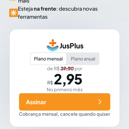
mais
Esteja
na frente
: descubra novas
ferramentas
JusPlus
Plano mensal
Plano anual
de R$
29,50
por
2,95
R$
No primeiro mês
Assinar
Cobrança mensal, cancele quando quiser