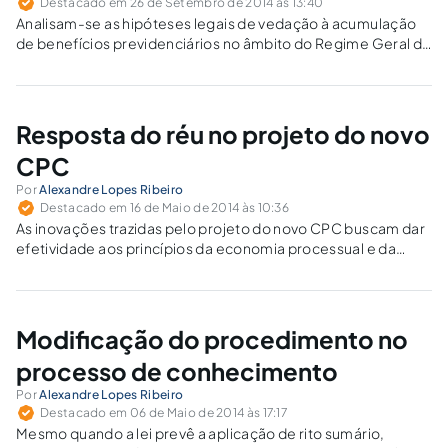
Destacado em 26 de Setembro de 2014 às 13:40
Analisam-se as hipóteses legais de vedação à acumulação
de benefícios previdenciários no âmbito do Regime Geral de
Previdência Social (RGPS), bem como aquelas em que é
possível o recebimento conjunto de mais de um benefício
previdenciário pelo segurado ou seus dependentes.
Resposta do réu no projeto do novo
CPC
Por
Alexandre Lopes Ribeiro
Destacado em 16 de Maio de 2014 às 10:36
As inovações trazidas pelo projeto do novo CPC buscam dar
efetividade aos princípios da economia processual e da
razoável duração do processo. Com relação à resposta do
réu, há simplificação do procedimento, diante da
concentração de atos na contestação.
Modificação do procedimento no
processo de conhecimento
Por
Alexandre Lopes Ribeiro
Destacado em 06 de Maio de 2014 às 17:17
Mesmo quando a lei prevê a aplicação de rito sumário,