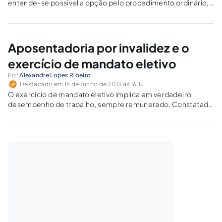
entende-se possível a opção pelo procedimento ordinário,
pois não há prejuízo ao réu e a sua defesa é ampliada.
Aposentadoria por invalidez e o
exercício de mandato eletivo
Por
Alexandre Lopes Ribeiro
Destacado em 16 de Junho de 2013 às 16:12
O exercício de mandato eletivo implica em verdadeiro
desempenho de trabalho, sempre remunerado. Constatado
o retorno voluntário do segurado ao exercício de atividade
remunerada, haverá a cessação da aposentadoria por
invalidez,