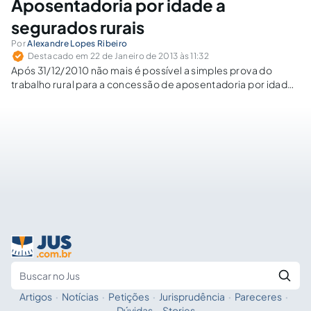
Aposentadoria por idade a
segurados rurais
Por
Alexandre Lopes Ribeiro
Destacado em 22 de Janeiro de 2013 às 11:32
Após 31/12/2010 não mais é possível a simples prova do
trabalho rural para a concessão de aposentadoria por idade
aos segurados rurais empregado e contribuinte individual,
sendo necessário o efetivo recolhimento das contribuições.
Artigos
·
Notícias
·
Petições
·
Jurisprudência
·
Pareceres
·
Fale com a IA
Buscar no Jus
Dúvidas
·
Stories