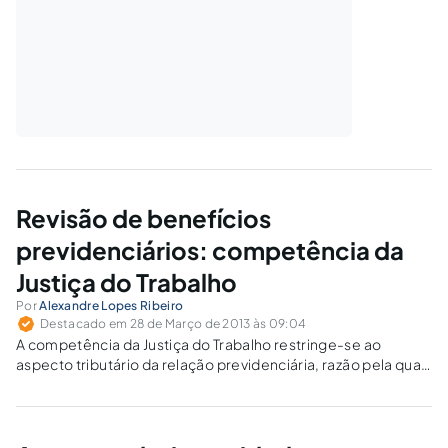
Revisão de benefícios
previdenciários: competência da
Justiça do Trabalho
Por
Alexandre Lopes Ribeiro
Destacado em 28 de Março de 2013 às 09:04
A competência da Justiça do Trabalho restringe-se ao
aspecto tributário da relação previdenciária, razão pela qual
não possui competência para julgar questões relativas à
concessão ou revisão de benefícios previdenciários,
averbação de tempo de serviço/contribuição em razão do
reconhecimento de um vínculo de emprego.