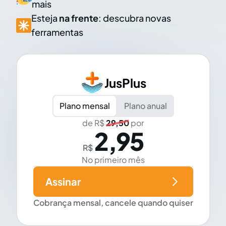
mais
Esteja
na frente
: descubra novas
ferramentas
JusPlus
Plano mensal
Plano anual
de R$
29,50
por
2,95
R$
No primeiro mês
Assinar
Cobrança mensal, cancele quando quiser