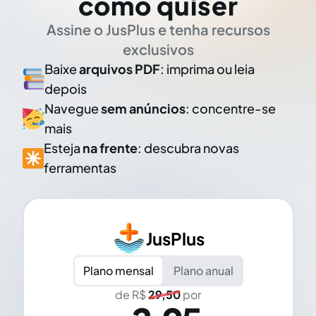
como quiser
Assine o JusPlus e tenha recursos
exclusivos
Baixe
arquivos PDF
: imprima ou leia
depois
Navegue
sem anúncios
: concentre-se
mais
Esteja
na frente
: descubra novas
ferramentas
JusPlus
Plano mensal
Plano anual
de R$
29,50
por