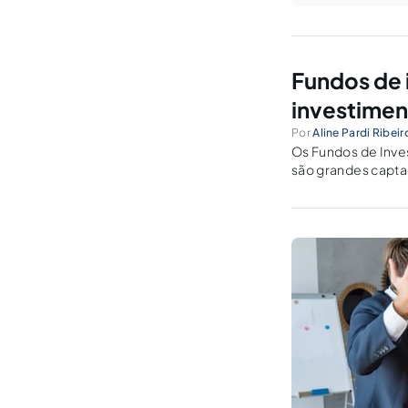
Fundos de 
investimen
Por
Aline Pardi Ribeir
Os Fundos de Inve
são grandes capta
aplicações finance