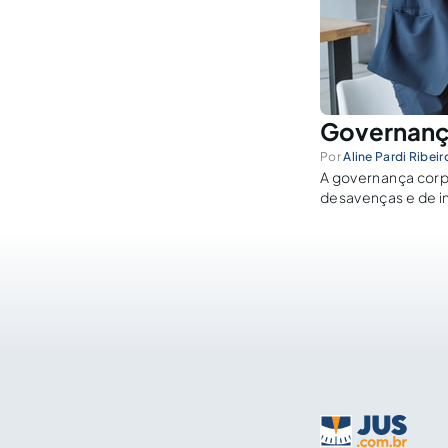
Governança
Por
Aline Pardi Ribeir
A governança corpo
desavenças e de in
devidamente aplic
características de