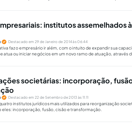
pria companhia.
empresariais: institutos assemelhados à
o
Destacado em 29 de Janeiro de 2014 às 06:44
tiva faz o empresário ir além, com o intuito de expandir sua cap
 atua ou iniciar negócios em um novo ramo de atuação, através d
ração.
ações societárias: incorporação, fusão
ação
o
Destacado em 22 de Setembro de 2013 às 11:11
tro institutos jurídicos mais utilizados para reorganização societ
o eles: incorporação, fusão, cisão e transformação.