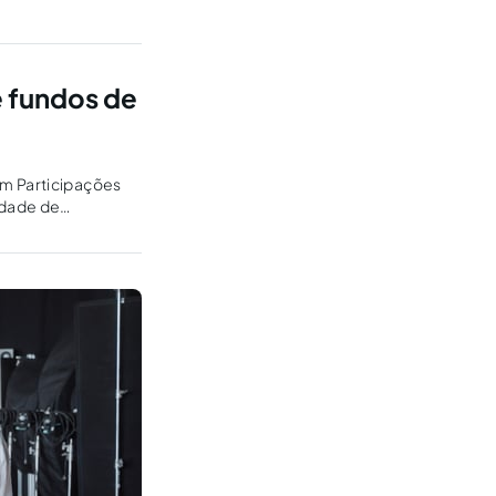
e fundos de
em Participações
idade de
 convencionais.