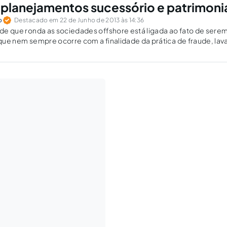
 planejamentos sucessório e patrimoni
o
Destacado em 22 de Junho de 2013 às 14:36
dade que ronda as sociedades offshore está ligada ao fato de sere
o que nem sempre ocorre com a finalidade da prática de fraude, la
e ilicitude, mas pela possibilidade de diminuição da carga tribut
dos sócios.