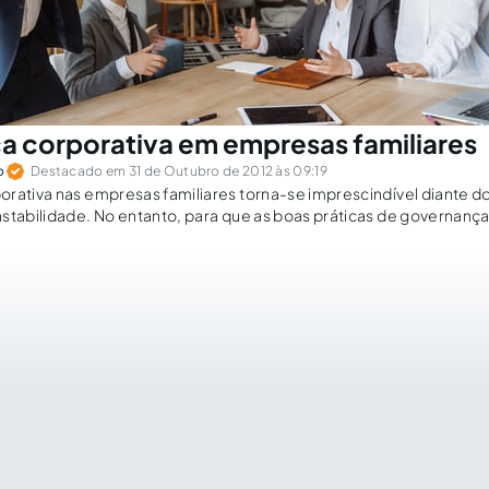
 corporativa em empresas familiares
o
Destacado em 31 de Outubro de 2012 às 09:19
rativa nas empresas familiares torna-se imprescindível diante d
stabilidade. No entanto, para que as boas práticas de governanç
adas e surtam os efeitos pretendidos, os entes familiares deve
 sua própria empresa. Comentários: