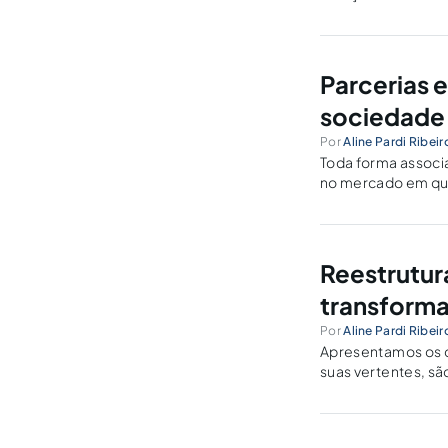
acionistas e à pró
Parcerias 
sociedade
Por
Aline Pardi Ribeir
Toda forma associa
no mercado em que
esforços e coope
Reestrutur
transform
Por
Aline Pardi Ribeir
Apresentamos os qua
suas vertentes, sã