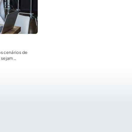
os cenários de
a sejam
m compreender as