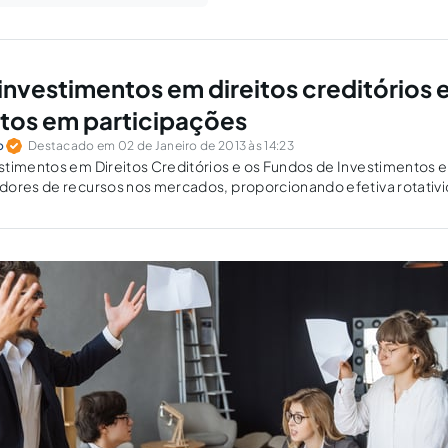
investimentos em direitos creditórios 
tos em participações
o
Destacado em 02 de Janeiro de 2013 às 14:23
stimentos em Direitos Creditórios e os Fundos de Investimentos 
dores de recursos nos mercados, proporcionando efetiva rotativ
iras e uma opção de financiamento alternativa em relação às vias