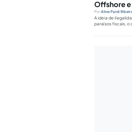
Offshore e
Por
Aline Pardi Ribeir
A ideia de ilegali
paraísos fiscais, 
ou qualquer tipo d
ao país de origem 