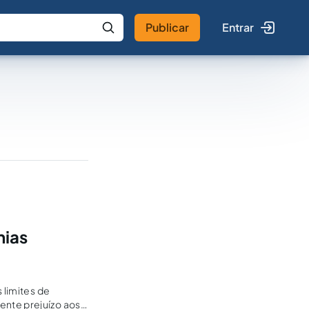
Publicar
Entrar
 IA
Buscar no Jus
hias
 limites de
ente prejuízo aos