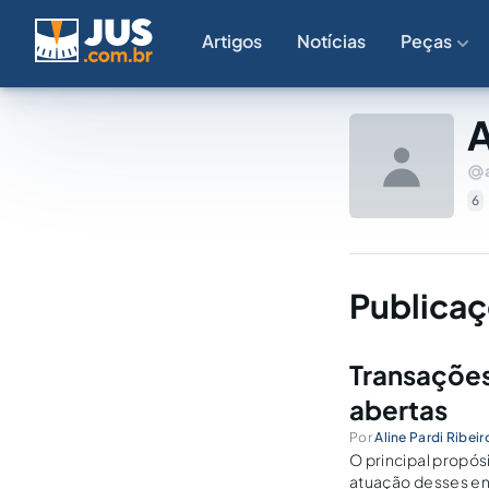
Artigos
Notícias
Peças
A
6
Publicaç
Transações
abertas
Por
Aline Pardi Ribeir
O principal propós
atuação desses en