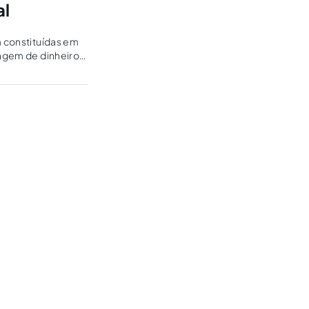
al
m constituídas em
vagem de dinheiro
ária em comparação