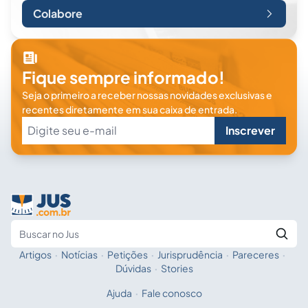
Colabore
Fique sempre informado!
Seja o primeiro a receber nossas novidades exclusivas e
recentes diretamente em sua caixa de entrada.
Inscrever
Artigos
·
Notícias
·
Petições
·
Jurisprudência
·
Pareceres
·
Fale com a IA
Buscar no Jus
Dúvidas
·
Stories
Ajuda
·
Fale conosco