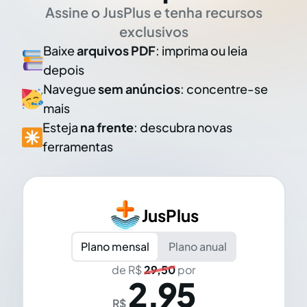
Assine o JusPlus e tenha recursos
exclusivos
Baixe
arquivos PDF
: imprima ou leia
depois
Navegue
sem anúncios
: concentre-se
mais
Esteja
na frente
: descubra novas
ferramentas
JusPlus
Plano mensal
Plano anual
de R$
29,50
por
2,95
R$