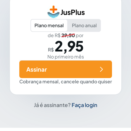
JusPlus
Plano mensal
Plano anual
de R$
29,50
por
2,95
R$
No primeiro mês
Assinar
Cobrança mensal, cancele quando quiser
Já é assinante?
Faça login