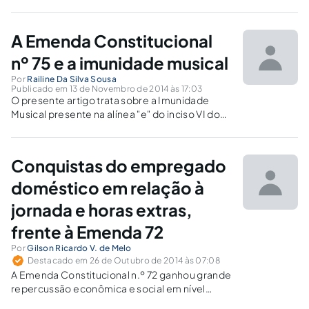
brasileiros, bem como dos direitos que ainda
carecem de regulamentações. O estudo
também trará as primeiras impressões e
A Emenda Constitucional
precedentes judiciais na aplicação da EC 72 no
Brasil.
nº 75 e a imunidade musical
Por
Railine Da Silva Sousa
Publicado em 13 de Novembro de 2014 às 17:03
O presente artigo trata sobre a Imunidade
Musical presente na alínea "e" do inciso VI do
artigo 150 da Constituição Federal, incluída
pela Emenda Constitucional Nº 75.
Conquistas do empregado
doméstico em relação à
jornada e horas extras,
frente à Emenda 72
Por
Gilson Ricardo V. de Melo
Destacado em 26 de Outubro de 2014 às 07:08
A Emenda Constitucional n.º 72 ganhou grande
repercussão econômica e social em nível
nacional, mas esse amparo legal ainda não