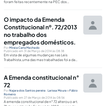
foram feitas recentemente na PEC dos
domésticos e os direitos que entraram em
vigor.
O impacto da Emenda
Constitucional nº. 72/2013
no trabalho dos
empregados domésticos.
Por
Miraia Carla Machado
Publicado em 31 de Março de 2014 às 08:38
Em vista de algumas mudanças nas Leis
Trabalhista,uma das mas trabalhadas foi a da
Domestica.Onde as mesmas possui uma
estabilidade de vida de qualquer um
Trabalhador,possuindo um vida mas
A Emenda constitucional n°
estabilizada e um ritmo de vida mais Produtivo.
72
Por
Najara dos Santos pereira
,
Larissa Moura
e
Fábio
Romeiro
Publicado em 27 de Março de 2014 às 08:56
A emenda constitucional de n° 72 alterou o art.