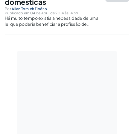
domésticas
Por
Allan Tornich Tibério
Publicado em 04 de Abril de 2014 às 14:59
Há muito tempo existia a necessidade de uma
lei que poderia beneficiar a profissão de
empregada doméstica em todo Brasil. Essa
mudança veio no intuito de igualdade de
direitos trabalhistas entre os trabalhadores
domésticos e os demais trabalhadores.