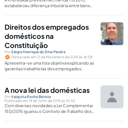
estabeleceu diferença tributária entre bens
(CDs, DVDs e Blu Rays) em razão de sua
procedência (brasileiro ou estrangeiro),
demonstrando afronta ao artigo 152 da
Direitos dos empregados
Constituição.
domésticos na
Constituição
Por
Sérgio Henrique da Silva Pereira
Destacado em 21 de Novembro de 2015 às 16:08
Apresenta-se uma lista objetiva explicando as
garantias trabalhistas dos empregados
domésticos consagradas na Constituição
Federal.
A nova lei das domésticas
Por
Valquiria Rocha Batista
Publicado em 14 de Julho de 2015 às 10:53
Com diversas novidades a Lei Complementar
150/2015 igualou o Contrato de Trabalho dos
empregados domésticos aos demais
Contratos de Trabalho celetistas.