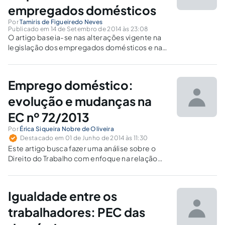
empregados domésticos
Por
Tamiris de Figueiredo Neves
Publicado em 14 de Setembro de 2014 às 23:08
O artigo baseia-se nas alterações vigente na
legislação dos empregados domésticos e nas
posteriores consequências em específico na
classe das empregadas domésticas
(secretárias do lar).
Emprego doméstico:
evolução e mudanças na
EC nº 72/2013
Por
Érica Siqueira Nobre de Oliveira
Destacado em 01 de Junho de 2014 às 11:30
Este artigo busca fazer uma análise sobre o
Direito do Trabalho com enfoque na relação
doméstica, sua evolução e as mudanças
trazidas pela Emenda Constitucional nº
72/2013.
Igualdade entre os
trabalhadores: PEC das