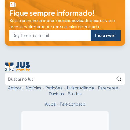
Fique sempre informado!
Seja o primeiro a receber nossas novidades exclusivas e
recentes diretamente em sua caixa de entrada.
Inscrever
Artigos
·
Notícias
·
Petições
·
Jurisprudência
·
Pareceres
·
Fale com a IA
Buscar no Jus
Dúvidas
·
Stories
Ajuda
·
Fale conosco