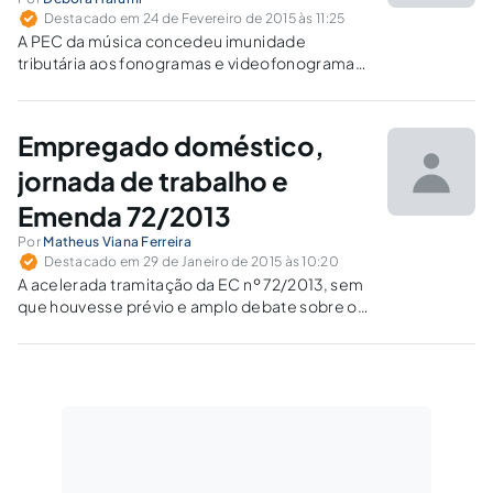
Destacado em 24 de Fevereiro de 2015 às 11:25
A PEC da música concedeu imunidade
tributária aos fonogramas e videofonogramas
musicais produzidos no país, como meio de
combate à pirataria.
Empregado doméstico,
jornada de trabalho e
Emenda 72/2013
Por
Matheus Viana Ferreira
Destacado em 29 de Janeiro de 2015 às 10:20
A acelerada tramitação da EC nº 72/2013, sem
que houvesse prévio e amplo debate sobre os
seus efeitos, somada à ausência de
regulamentação, ainda não permite que se
averigue, na realidade, se a extensão de novos
direitos aos empregados domésticos atingiu a
finalidade pretendida, qual seja, a valorização
do trabalho doméstico.