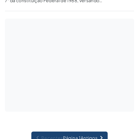
7° da constituição Federal de 1988, versando
sobre os direitos dos trabalhadores
domésticos.
Recentes
Página 1
Antigos