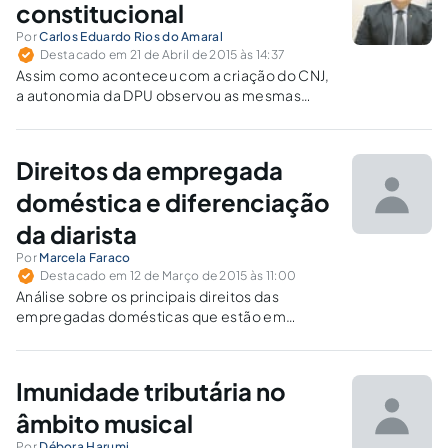
constitucional
Por
Carlos Eduardo Rios do Amaral
Destacado em 21 de Abril de 2015 às 14:37
Assim como aconteceu com a criação do CNJ,
a autonomia da DPU observou as mesmas
regras dispostas no Art. 60 e §§, da
Constituição Federal. É resultante da
independência constitucional do Parlamento
Direitos da empregada
brasileiro, de nossa história republicana.
doméstica e diferenciação
da diarista
Por
Marcela Faraco
Destacado em 12 de Março de 2015 às 11:00
Análise sobre os principais direitos das
empregadas domésticas que estão em
vigência e sobre a caracterização da relação
de emprego.
Imunidade tributária no
âmbito musical
Por
Débora Harumi