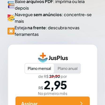
Baixe
arquivos PDF
: imprima ou leia
depois
Navegue
sem anúncios
: concentre-se
mais
Esteja
na frente
: descubra novas
ferramentas
JusPlus
Plano mensal
Plano anual
de R$
29,50
por
2,95
R$
No primeiro mês
Assinar