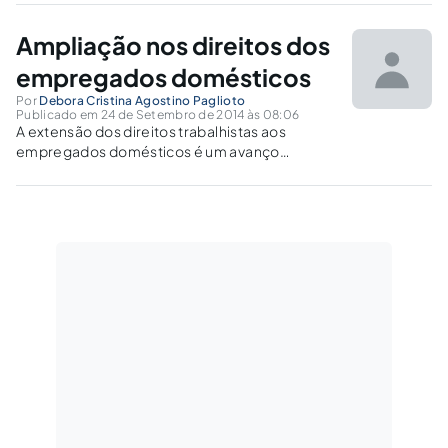
iguala os empregados domésticos aos demais
trabalhadores regidos pela CLT.
Ampliação nos direitos dos
empregados domésticos
Por
Debora Cristina Agostino Paglioto
Publicado em 24 de Setembro de 2014 às 08:06
A extensão dos direitos trabalhistas aos
empregados domésticos é um avanço
histórico que há muito tempo é concedido aos
demais trabalhadores regidos pela
Consolidação das Leis Trabalhistas. Com a
chamada PEC das Domésticas surge a
esperança de um tratamen