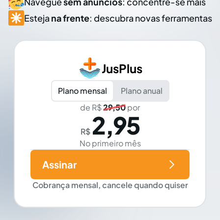
Navegue
sem anúncios
: concentre-se mais
Esteja
na frente
: descubra novas ferramentas
JusPlus
Plano mensal
Plano anual
de R$
29,50
por
2,95
R$
No primeiro mês
Assinar
Cobrança mensal, cancele quando quiser