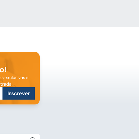
o!
s exclusivas e
trada.
Inscrever