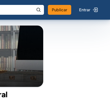
Publicar
Entrar
 IA
Buscar no Jus
ral