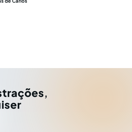
as de Carlos
strações
,
iser