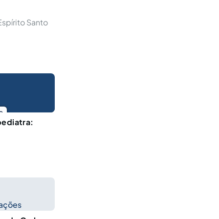
spírito Santo
o
pediatra:
cações