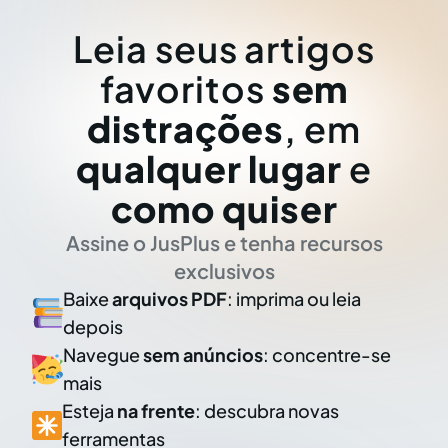
Leia seus artigos
favoritos
sem
distrações
, em
qualquer lugar
e
como quiser
Assine o JusPlus e tenha recursos
exclusivos
Baixe
arquivos PDF
: imprima ou leia
depois
Navegue
sem anúncios
: concentre-se
mais
Esteja
na frente
: descubra novas
ferramentas