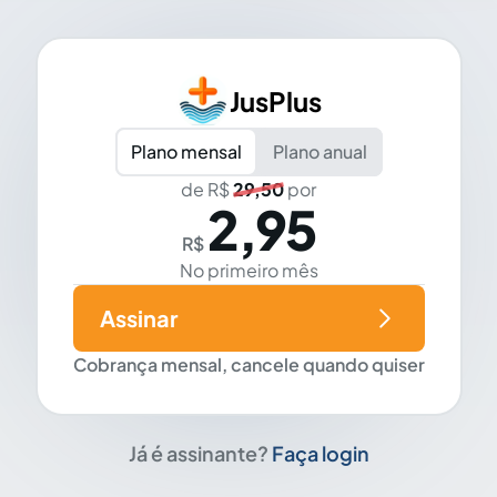
JusPlus
Plano mensal
Plano anual
de R$
29,50
por
2,95
R$
No primeiro mês
Assinar
Cobrança mensal, cancele quando quiser
Já é assinante?
Faça login