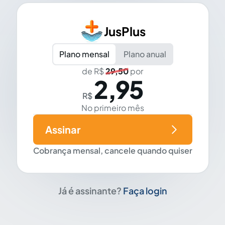
JusPlus
Plano mensal
Plano anual
de R$
29,50
por
2,95
R$
No primeiro mês
Assinar
Cobrança mensal, cancele quando quiser
Já é assinante?
Faça login