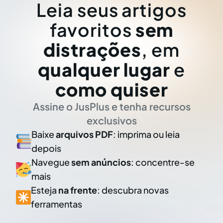
Leia seus artigos
favoritos
sem
distrações
, em
qualquer lugar
e
como quiser
Assine o JusPlus e tenha recursos
exclusivos
Baixe
arquivos PDF
: imprima ou leia
depois
Navegue
sem anúncios
: concentre-se
mais
Esteja
na frente
: descubra novas
ferramentas