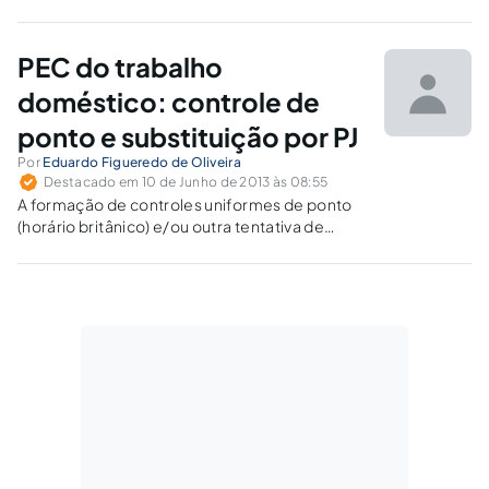
informalidade. Como consequência, veremos
daqui alguns dias inúmeras reclamações
movidas pelos domésticos e milhares de
PEC do trabalho
patrões indo à insolvência.
doméstico: controle de
ponto e substituição por PJ
Por
Eduardo Figueredo de Oliveira
Destacado em 10 de Junho de 2013 às 08:55
A formação de controles uniformes de ponto
(horário britânico) e/ou outra tentativa de
burlar a legislação mediante a contratação de
estrangeiros, de “PJ” ou de empreendedores
individuais poderão ser tomadas como provas
de transgressão da legislação trabalhista.