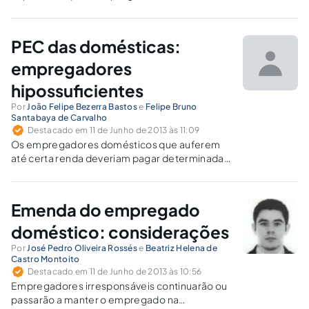
registro de ponto para controle de jornada do
empregado doméstico. Trata-se de garantia e
prevenção para ambas as partes.
PEC das domésticas:
empregadores
hipossuficientes
Por
João Felipe Bezerra Bastos
e
Felipe Bruno
Santabaya de Carvalho
Destacado em 11 de Junho de 2013 às 11:09
Os empregadores domésticos que auferem
até certa renda deveriam pagar determinadas
verbas aos seus empregados domésticos
como horas extras e adicional noturno em
percentual inferior. O restante deveria ser
Emenda do empregado
custeado pelo Estado, de forma indireta.
doméstico: considerações
Por
José Pedro Oliveira Rossés
e
Beatriz Helena de
Castro Montoito
Destacado em 11 de Junho de 2013 às 10:56
Empregadores irresponsáveis continuarão ou
passarão a manter o empregado na