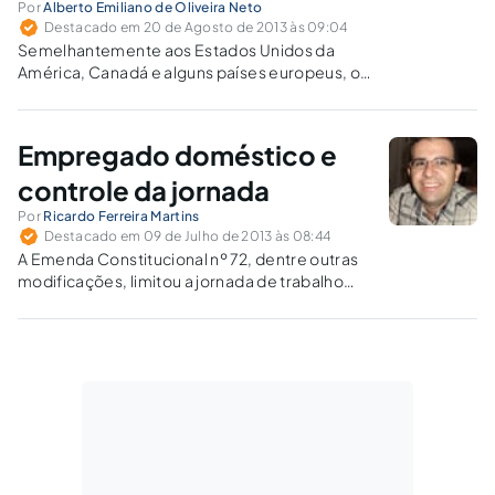
Por
Alberto Emiliano de Oliveira Neto
Destacado em 20 de Agosto de 2013 às 09:04
Semelhantemente aos Estados Unidos da
América, Canadá e alguns países europeus, o
desenvolvimento econômico e social acaba
por permitir aos trabalhadores domésticos a
ocupação de outras funções no mercado de
Empregado doméstico e
trabalho. O aumento da remuneração
decorrente da escassez de mão de obra
controle da jornada
doméstica beneficiará aos poucos que restam
Por
Ricardo Ferreira Martins
para o desempenho de tais funções.
Destacado em 09 de Julho de 2013 às 08:44
A Emenda Constitucional nº 72, dentre outras
modificações, limitou a jornada de trabalho
dos empregados domésticos, o que gerou
polêmicas em relação ao controle da nova
jornada.