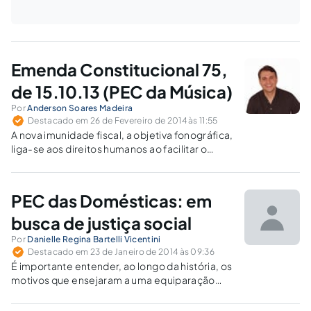
Emenda Constitucional 75,
de 15.10.13 (PEC da Música)
Por
Anderson Soares Madeira
Destacado em 26 de Fevereiro de 2014 às 11:55
A nova imunidade fiscal, a objetiva fonográfica,
liga-se aos direitos humanos ao facilitar o
acesso à cultura por aqueles que não tenham
condições financeiras.
PEC das Domésticas: em
busca de justiça social
Por
Danielle Regina Bartelli Vicentini
Destacado em 23 de Janeiro de 2014 às 09:36
É importante entender, ao longo da história, os
motivos que ensejaram a uma equiparação
legislativa tardia quanto aos direitos dos
empregados domésticos.