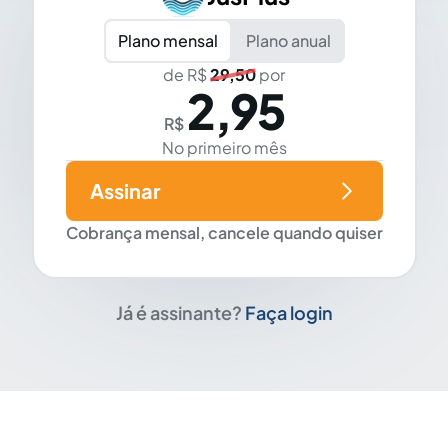
Plano mensal
Plano anual
de R$
29,50
por
2,95
R$
No primeiro mês
Assinar
Cobrança mensal, cancele quando quiser
Já é assinante?
Faça login