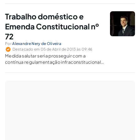
bruscas e impensadas, que podem acabar
saindo caro depois.
Trabalho doméstico e
Emenda Constitucional nº
72
Por
Alexandre Nery de Oliveira
Destacado em 05 de Abril de 2013 às 09:46
Medida salutar seria prosseguir com a
contínua regulamentação infraconstitucional
para a desoneração contínua dos
empregadores domésticos e a estimulação à
formalização dos contratos de trabalho
doméstico.