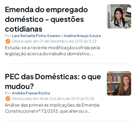
Emenda do empregado
doméstico - questões
cotidianas
Por
Lara Rafaelle Pinho Soares
e
Joeline Araujo Souza
Destacado em 01 de Dezembro de 2013 às 11:22
Estuda-se a recente modificação sofrida pela
legislação acerca do trabalho doméstico,
destacando a relevância prática deste tema
para o quotidiano, incluindo a questão da
penhorabilidade do bem de família para
PEC das Domésticas: o que
pagamento de verbas devidas aos
empregados domésticos.
mudou?
Por
Andréa Presas Rocha
Destacado em 14 de Outubro de 2013 às 15:35
Análise das primeiras implicações da Emenda
Constitucional nº 72/2013, que alterou o
regramento jurídico do trabalho doméstico.