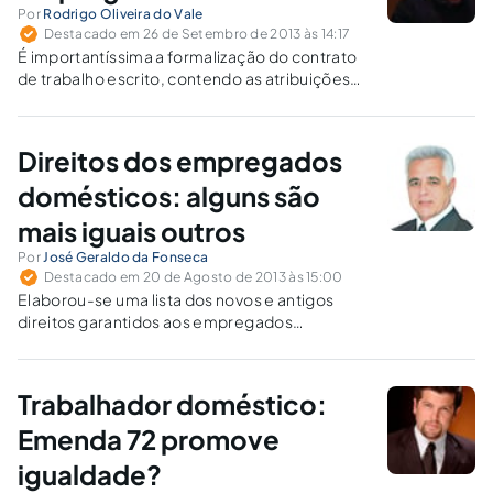
Por
Rodrigo Oliveira do Vale
Destacado em 26 de Setembro de 2013 às 14:17
É importantíssima a formalização do contrato
de trabalho escrito, contendo as atribuições
do doméstico, carga horária, aplicação da
Súmula 85 do TST quanto à jornada
extraordinária e como será o tempo em que o
Direitos dos empregados
empregado fica à disposição.
domésticos: alguns são
mais iguais outros
Por
José Geraldo da Fonseca
Destacado em 20 de Agosto de 2013 às 15:00
Elaborou-se uma lista dos novos e antigos
direitos garantidos aos empregados
domésticos.
Trabalhador doméstico:
Emenda 72 promove
igualdade?