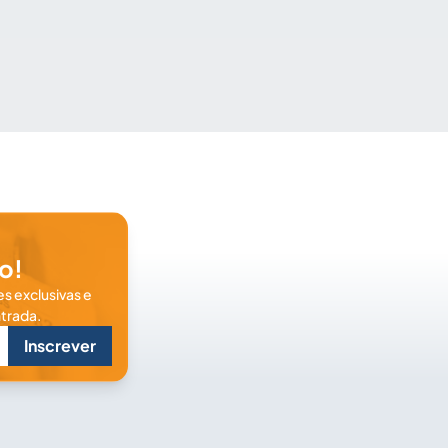
o!
s exclusivas e
trada.
Inscrever