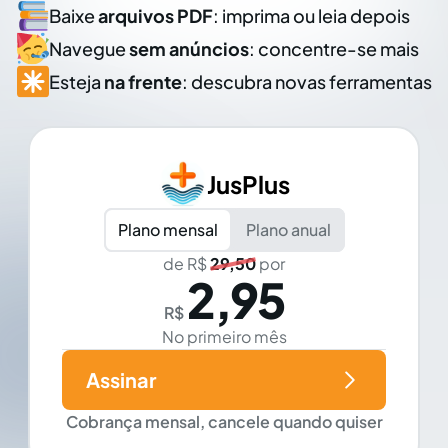
Baixe
arquivos PDF
: imprima ou leia depois
Navegue
sem anúncios
: concentre-se mais
Esteja
na frente
: descubra novas ferramentas
JusPlus
Plano mensal
Plano anual
de R$
29,50
por
2,95
R$
No primeiro mês
Assinar
Cobrança mensal, cancele quando quiser