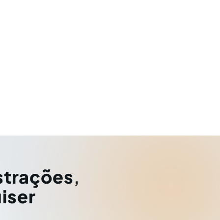
strações
,
iser