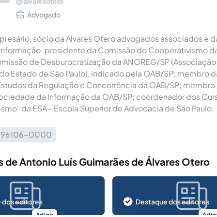
alvaresotero
Advogado
resário, sócio da Alvares Otero advogados associados e d
 informação; presidente da Comissão do Cooperativismo d
issão de Desburocratização da ANOREG/SP (Associação d
 do Estado de São Paulo), indicado pela OAB/SP; membro
studos da Regulação e Concorrência da OAB/SP; membro
 Sociedade da Informação da OAB/SP; coordenador dos Curs
smo" da ESA - Escola Superior de Advocacia de São Paulo;
1) 96106-0000
 de Antonio Luís Guimarães de Álvares Otero
 dos editores
Destaque dos editores
Artigo
Artig