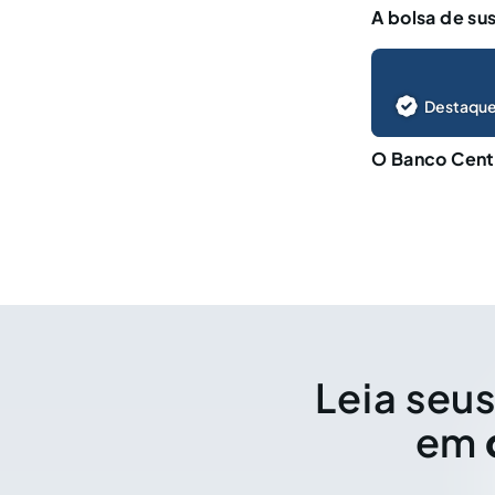
A bolsa de su
Destaque
O Banco Centr
Leia seus
em