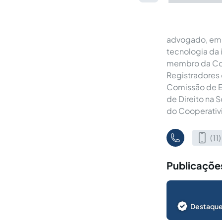
advogado, emp
tecnologia da
membro da Com
Registradores
Comissão de E
de Direito na
do Cooperativi
(1
Publicações
Destaque