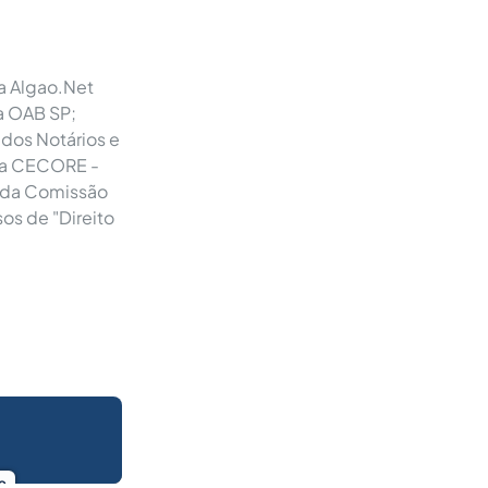
a Algao.Net
a OAB SP;
os Notários e
 da CECORE -
 da Comissão
os de "Direito
o