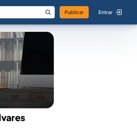
Publicar
Entrar
 IA
Buscar no Jus
lvares