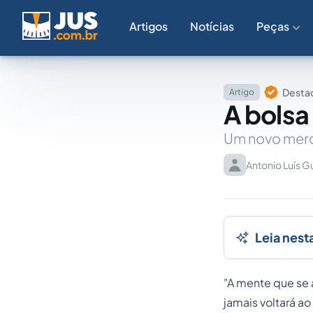
Artigos
Notícias
Peças
Destaq
Artigo
A bolsa
Um novo merca
Antonio Luís G
Leia nest
"A mente que se 
jamais voltará ao