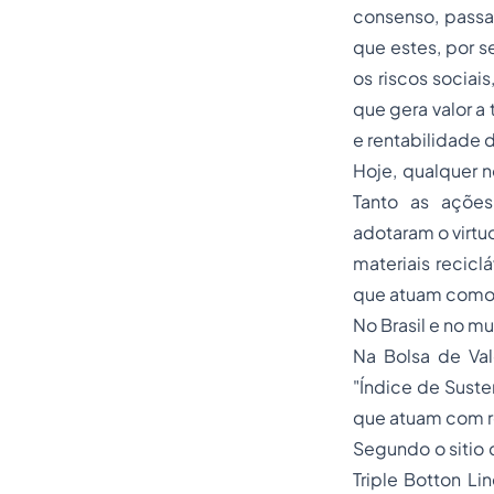
consenso, passa
que estes, por s
os riscos sociai
que gera valor a
e rentabilidade 
Hoje, qualquer n
Tanto as ações
adotaram o virtuo
materiais recicl
que atuam como 
No Brasil e no mu
Na Bolsa de Val
"Índice de Sust
que atuam com 
Segundo o siti
Triple Botton Li