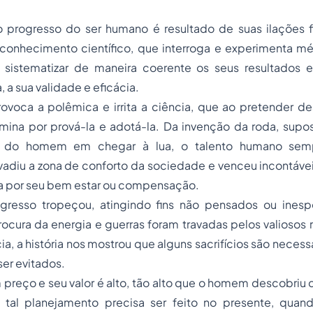
 progresso do ser humano é resultado de suas ilações fi
conhecimento científico, que interroga e experimenta mé
r sistematizar de maneira coerente os seus resultados 
 a sua validade e eficácia.
rovoca a polêmica e irrita a ciência, que ao pretender de
mina por prová-la e adotá-la. Da invenção da roda, supos
e do homem em chegar à lua, o talento humano semp
vadiu a zona de conforto da sociedade e venceu incontáve
a por seu bem estar ou compensação.
ogresso tropeçou, atingindo fins não pensados ou ines
ocura da energia e guerras foram travadas pelos valiosos r
a, a história nos mostrou que alguns sacrifícios são necess
er evitados.
preço e seu valor é alto, tão alto que o homem descobriu 
e tal planejamento precisa ser feito no presente, qua