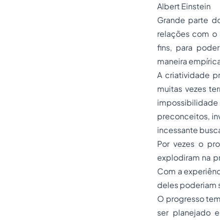
Albert Einstein
Grande parte do
relações com o 
fins, para pode
maneira empírica,
A criatividade p
muitas vezes ter
impossibilidad
preconceitos, in
incessante busc
Por vezes o pr
explodiram na pr
Com a experiênci
deles poderiam s
O progresso tem 
ser planejado 