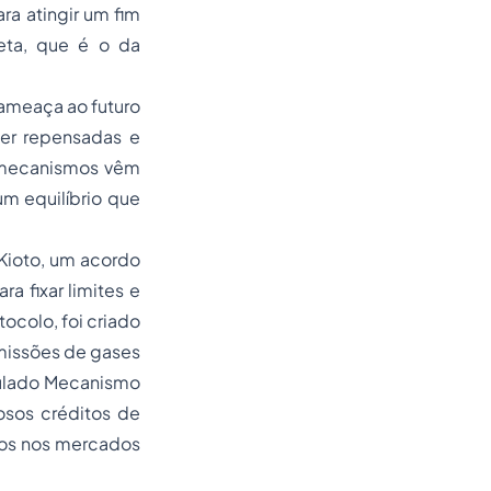
ara atingir um fim
eta, que é o da
ameaça ao futuro
ser repensadas e
s mecanismos vêm
m equilíbrio que
 Kioto, um acordo
a fixar limites e
ocolo, foi criado
issões de gases
itulado Mecanismo
osos créditos de
ios nos mercados