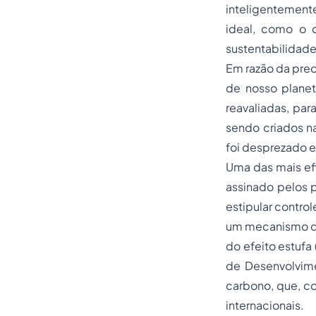
inteligentemente 
ideal, como o 
sustentabilidade
Em razão da pre
de nosso planet
reavaliadas, pa
sendo criados n
foi desprezado 
Uma das mais efi
assinado pelos p
estipular contro
um mecanismo de 
do efeito estufa
de Desenvolvime
carbono, que, c
internacionais.