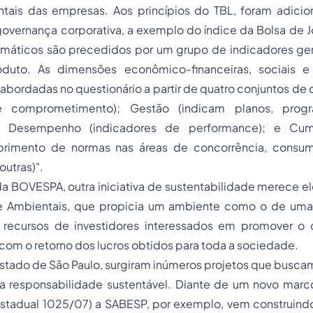
ntais das empresas. Aos princípios do TBL, foram adicion
governança corporativa, a exemplo do índice da Bolsa de 
emáticos são precedidos por um grupo de indicadores ger
oduto. As dimensões econômico-financeiras, sociais e
bordadas no questionário a partir de quatro conjuntos de cri
de comprometimento); Gestão (indicam planos, prog
); Desempenho (indicadores de performance); e Cum
rimento de normas nas áreas de concorrência, consumid
outras)".
da BOVESPA, outra iniciativa de sustentabilidade merece el
 e Ambientais, que propicia um ambiente como o de uma
recursos de investidores interessados em promover o 
com o retorno dos lucros obtidos para toda a sociedade.
tado de São Paulo, surgiram inúmeros projetos que buscam
 responsabilidade sustentável. Diante de um novo marco 
tadual 1025/07) a SABESP, por exemplo, vem construindo 