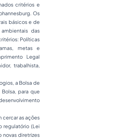
ados critérios e
Johannesburg. Os
ais básicos e de
 ambientais das
térios: Políticas
ramas, metas e
primento Legal
or, trabalhista,
ogios, a Bolsa de
 Bolsa, para que
desenvolvimento
 cercar as ações
regulatório (Lei
novas diretrizes