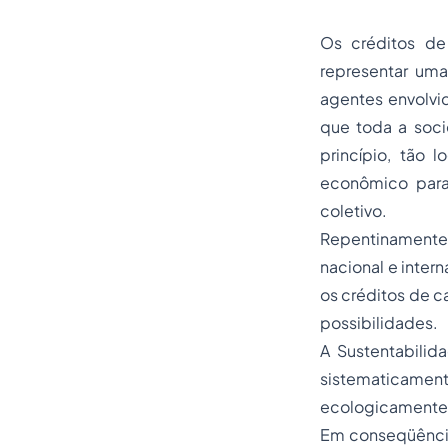
Os créditos de
representar uma
agentes envolvi
que toda a soc
princípio, tão 
econômico para
coletivo.
Repentinamente
nacional e inter
os créditos de c
possibilidades.
A Sustentabilid
sistematicame
ecologicamente c
Em conseqüência