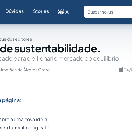
Dúvidas
Stories
IA
Fale com a
ue dos editores
 de sustentabilidade.
do para o bilionário mercado do equilíbrio
uimarães de Álvares Otero
24/
a página:
abre a uma nova idéia
 seu tamanho original."