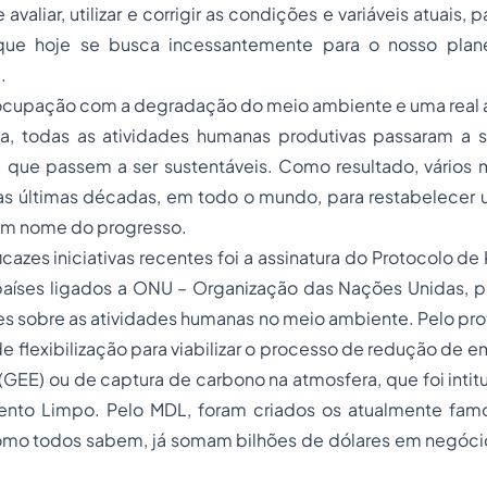
avaliar, utilizar e corrigir as condições e variáveis atuais, p
que hoje se busca incessantemente para o nosso plan
.
ocupação com a degradação do meio ambiente e uma real 
a, todas as atividades humanas produtivas passaram a 
ra que passem a ser sustentáveis. Como resultado, vário
as últimas décadas, em todo o mundo, para restabelecer u
em nome do progresso.
cazes iniciativas recentes foi a assinatura do Protocolo de
aíses ligados a ONU – Organização das Nações Unidas, par
les sobre as atividades humanas no meio ambiente. Pelo prot
flexibilização para viabilizar o
processo
de redução de em
 (GEE) ou de captura de carbono na atmosfera, que foi int
nto Limpo. Pelo MDL, foram criados os atualmente fam
omo todos sabem, já somam bilhões de dólares em negóc