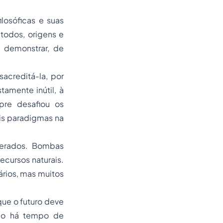
losóficas e suas
todos, origens e
e demonstrar, de
sacreditá-la, por
tamente inútil, à
re desafiou os
is paradigmas na
perados. Bombas
ecursos naturais.
ários, mas muitos
que o futuro deve
ndo há tempo de