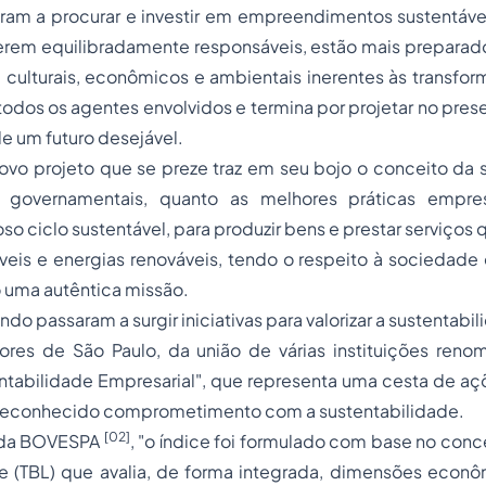
ram a procurar e investir em empreendimentos sustentáve
erem equilibradamente responsáveis, estão mais preparado
s, culturais, econômicos e ambientais inerentes às transfor
 todos os agentes envolvidos e termina por projetar no pres
de um futuro desejável.
ovo projeto que se preze traz em seu bojo o conceito da 
 governamentais, quanto as melhores práticas empresa
so ciclo sustentável, para produzir bens e prestar serviços 
áveis e energias renováveis, tendo o respeito à sociedad
uma autêntica missão.
ndo passaram a surgir iniciativas para valorizar a sustentabi
ores de São Paulo, da união de várias instituições reno
entabilidade Empresarial", que representa uma cesta de a
reconhecido comprometimento com a sustentabilidade.
[02]
o da BOVESPA
,
"o índice foi formulado com base no conce
ne (TBL) que avalia, de forma integrada, dimensões econô