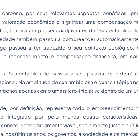
 carbono, por seus relevantes aspectos benéficos, pri
 valoração econômica e significar uma compensação fi
dos, terminaram por ser coadjuvantes da "Sustentabilidad
iedade também passou a compreender automaticament
logo passou a ter traduzido o seu contexto ecológico, cu
 o reconhecimento e compensação financeira, em carát
, a Sustentabilidade passou a ser "palavra de ordem" 
nacional. Na amplitude de sua ambiciosa e quase utópica 
arbonos apenas como uma micro-iniciativa dentro de um uni
ade, por definição, representa todo o empreendimento
nte integrado por pelo menos quatro característic
orreto, economicamente viável, socialmente justo e cultu
, nos últimos anos, os governos, a sociedade e os mercad