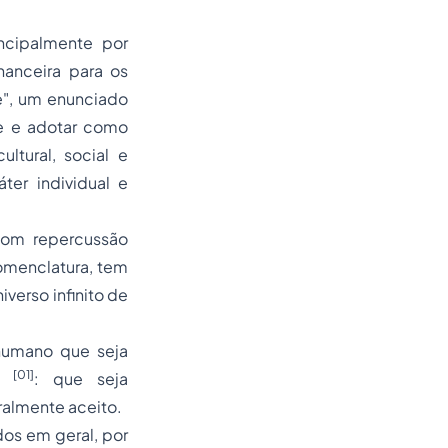
ncipalmente por
nanceira para os
e", um enunciado
e e adotar como
ltural, social e
er individual e
com repercussão
nomenclatura, tem
verso infinito de
 humano que seja
[01]
as
: que seja
ralmente aceito.
os em geral, por