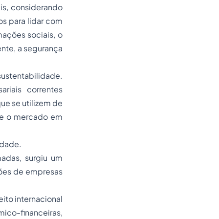
is, considerando
s para lidar com
mações sociais, o
ente, a segurança
sustentabilidade.
riais correntes
que se utilizem de
e e o mercado em
lidade.
madas, surgiu um
ções de empresas
ito internacional
mico-financeiras,