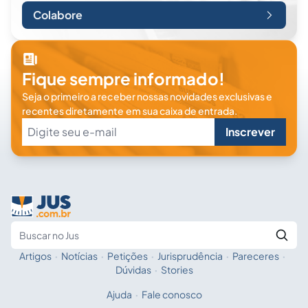
Colabore
Fique sempre informado!
Seja o primeiro a receber nossas novidades exclusivas e
recentes diretamente em sua caixa de entrada.
Inscrever
Artigos
·
Notícias
·
Petições
·
Jurisprudência
·
Pareceres
·
Fale com a IA
Buscar no Jus
Dúvidas
·
Stories
Ajuda
·
Fale conosco