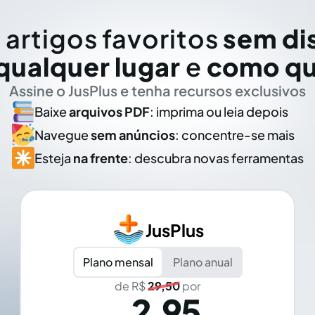
 artigos favoritos
sem di
qualquer lugar
e
como qu
Assine o JusPlus e tenha recursos exclusivos
Baixe
arquivos PDF
: imprima ou leia depois
Navegue
sem anúncios
: concentre-se mais
Esteja
na frente
: descubra novas ferramentas
JusPlus
Plano mensal
Plano anual
de R$
29,50
por
2,95