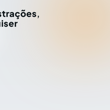
strações
,
iser