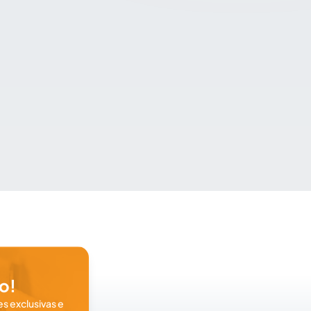
o!
s exclusivas e