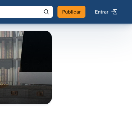
Publicar
Entrar
 IA
Buscar no Jus