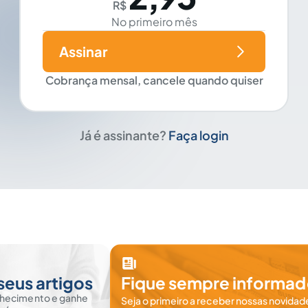
R$
No primeiro mês
Assinar
Cobrança mensal, cancele quando quiser
Já é assinante?
Faça login
seus artigos
Fique sempre informad
nhecimento e ganhe
Seja o primeiro a receber nossas novidade