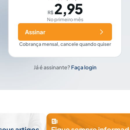
2,95
R$
No primeiro mês
Assinar
Cobrança mensal, cancele quando quiser
Já é assinante?
Faça login
seus artigos
Fique sempre informad