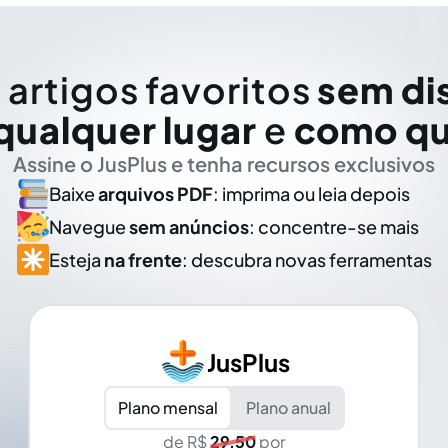
 artigos favoritos
sem di
qualquer lugar
e
como qu
Assine o JusPlus e tenha recursos exclusivos
Baixe
arquivos PDF
: imprima ou leia depois
Navegue
sem anúncios
: concentre-se mais
Esteja
na frente
: descubra novas ferramentas
JusPlus
Plano mensal
Plano anual
de R$
29,50
por