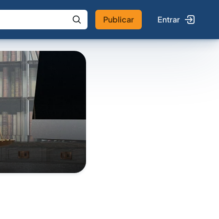
Publicar
Entrar
 IA
Buscar no Jus