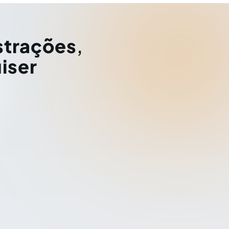
strações
,
iser