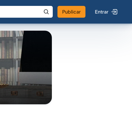
Publicar
Entrar
 IA
Buscar no Jus