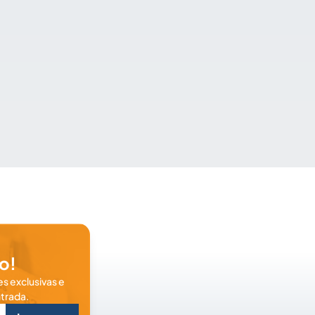
o!
s exclusivas e
trada.