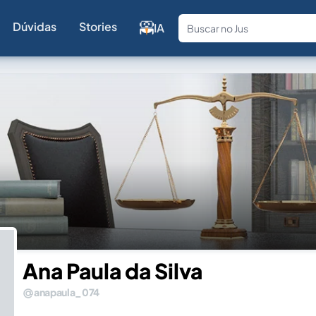
Dúvidas
Stories
IA
Fale com a
Ana Paula da Silva
anapaula_074