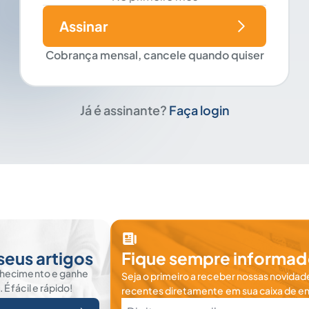
Assinar
Cobrança mensal, cancele quando quiser
Já é assinante?
Faça login
seus artigos
Fique sempre informad
nhecimento e ganhe
Seja o primeiro a receber nossas novidade
 fácil e rápido!
recentes diretamente em sua caixa de en