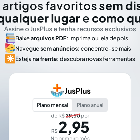
 artigos favoritos
sem di
qualquer lugar
e
como qu
Assine o JusPlus e tenha recursos exclusivos
Baixe
arquivos PDF
: imprima ou leia depois
Navegue
sem anúncios
: concentre-se mais
Esteja
na frente
: descubra novas ferramentas
JusPlus
Plano mensal
Plano anual
de R$
29,50
por
2,95
R$
No primeiro mês