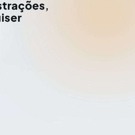
strações
,
iser