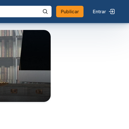
Publicar
Entrar
 IA
Buscar no Jus