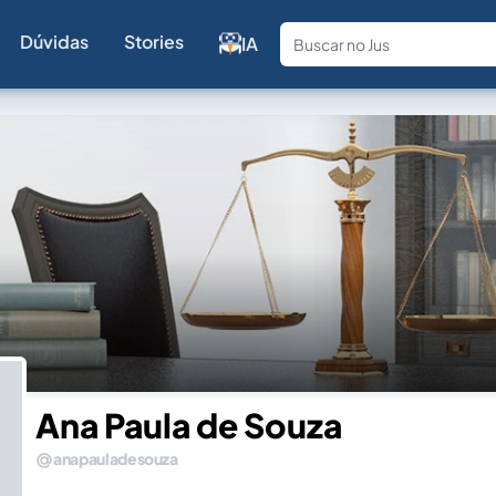
Dúvidas
Stories
IA
Fale com a
Ana Paula de Souza
anapauladesouza