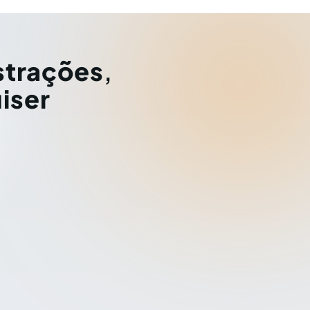
strações
,
iser