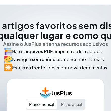
 artigos favoritos
sem di
qualquer lugar
e
como qu
Assine o JusPlus e tenha recursos exclusivos
Baixe
arquivos PDF
: imprima ou leia depois
Navegue
sem anúncios
: concentre-se mais
Esteja
na frente
: descubra novas ferramentas
JusPlus
Plano mensal
Plano anual