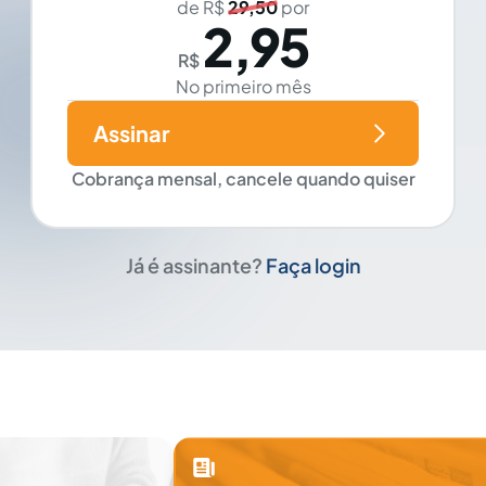
de R$
29,50
por
2,95
R$
No primeiro mês
Assinar
Cobrança mensal, cancele quando quiser
Já é assinante?
Faça login