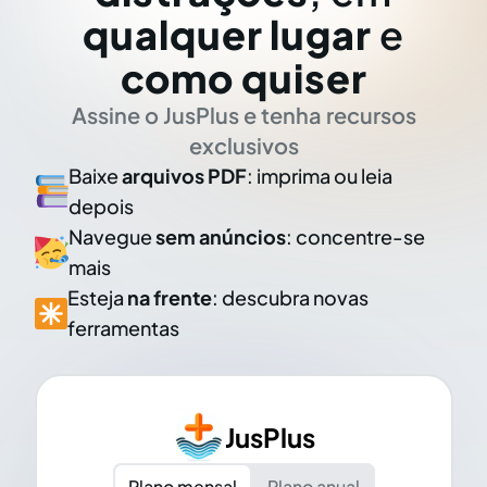
qualquer lugar
e
como quiser
Assine o JusPlus e tenha recursos
exclusivos
Baixe
arquivos PDF
: imprima ou leia
depois
Navegue
sem anúncios
: concentre-se
mais
Esteja
na frente
: descubra novas
ferramentas
JusPlus
Plano mensal
Plano anual