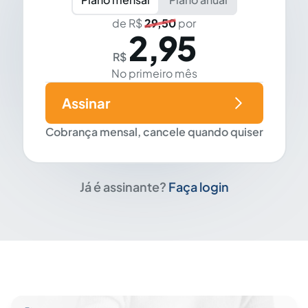
de R$
29,50
por
2,95
R$
No primeiro mês
Assinar
Cobrança mensal, cancele quando quiser
Já é assinante?
Faça login