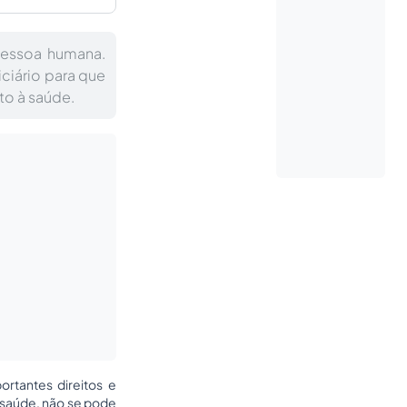
pessoa humana.
iciário para que
to à saúde.
rtantes direitos e
m saúde, não se pode