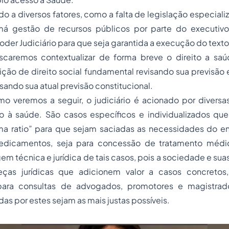
do a diversos fatores, como a falta de legislação especiali
 má gestão de recursos públicos por parte do executivo
oder Judiciário para que seja garantida a execução do text
scaremos contextualizar de forma breve o direito a sa
ção de direito social fundamental revisando sua previsão
isando sua atual previsão constitucional.
mo veremos a seguir, o judiciário é acionado por diversa
o à saúde. São casos específicos e individualizados q
tima ratio” para que sejam saciadas as necessidades do e
edicamentos, seja para concessão de tratamento médic
em técnica e jurídica de tais casos, pois a sociedade e s
eças jurídicas que adicionem valor a casos concretos
ra consultas de advogados, promotores e magistrad
das por estes sejam as mais justas possíveis.