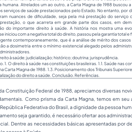
cia humana. Atrelados um ao outro, a Carta Magna de 1988 buscou a
 aos serviços de saúde prestacionados pelo Estado. No entanto, por di
ram nuances de dificuldade, seja pela má prestação do serviço
a prestação, o que acarreta em grande parte dos casos, em dema
o do importante direito à saúde. A história nos mostra uma evol
se iniciou com a negativa total do direito, passou pela garantia total 
vigente contemporaneamente, que é a análise de mérito dos casos
ão a dosimetria entre o mínimo existencial alegado pelos administr
administradores.
reito à saúde; judicialização; histórico; doutrina; jurisprudência.
. 1. O direito à saúde nas constituições brasileiras. 1.1. Saúde nas co
e na Carta Magna de 1988. 1.3. Posicionamento dos Tribunais Superiore
ialização do direito a saúde. Conclusão. Referências.
a Constituição Federal de 1988, apreciamos diversas no
damentais. Como prisma da Carta Magna, temos em seu art.
epública Federativa do Brasil, a dignidade da pessoa hum
damento seja garantido, é necessário ofertar aos administr
ncial. Dentre as necessidades básicas apresentadas por d
mplo acesso à Saúde.