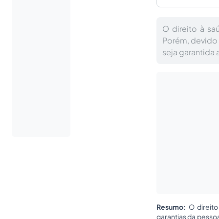
O direito à s
Porém, devido a
seja garantida
Resumo:
O direit
garantias da pessoa