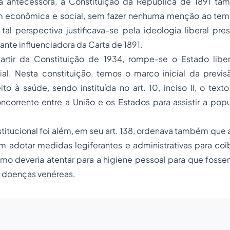
a antecessora, a Constituição da República de 1891 ta
 econômica e social, sem fazer nenhuma menção ao tem
 tal perspectiva justificava-se pela ideologia liberal pre
ante influenciadora da Carta de 1891.
artir da Constituição de 1934, rompe-se o Estado libe
al. Nesta constituição, temos o marco inicial da previsã
eito à saúde, sendo instituída no art. 10, inciso II, o tex
corrente entre a União e os Estados para assistir a pop
stitucional foi além, em seu art. 138, ordenava também que a
 adotar medidas legiferantes e administrativas para coib
como deveria atentar para a higiene pessoal para que fos
 doenças venéreas.