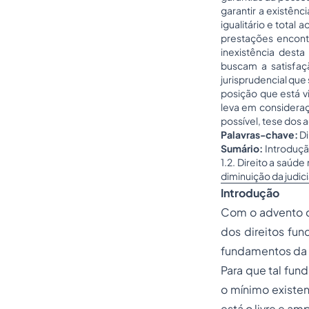
garantir a existên
igualitário e total
prestações encont
inexistência dest
buscam a satisfaçã
jurisprudencial que 
posição que está 
leva em consideraç
possível, tese dos 
Palavras-chave:
Di
Sumário:
Introdução
1.2. Direito a saúd
diminuição da judic
Introdução
Com o advento d
dos direitos fun
fundamentos da R
Para que tal fun
o mínimo existe
está o livre e a