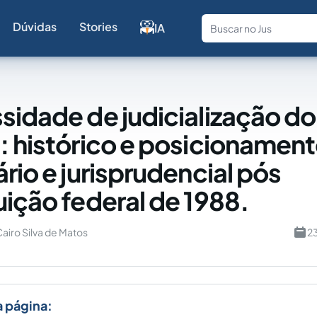
Dúvidas
Stories
IA
Fale com a
sidade de judicialização do 
: histórico e posicionamen
rio e jurisprudencial pós
uição federal de 1988.
airo Silva de Matos
2
a página: