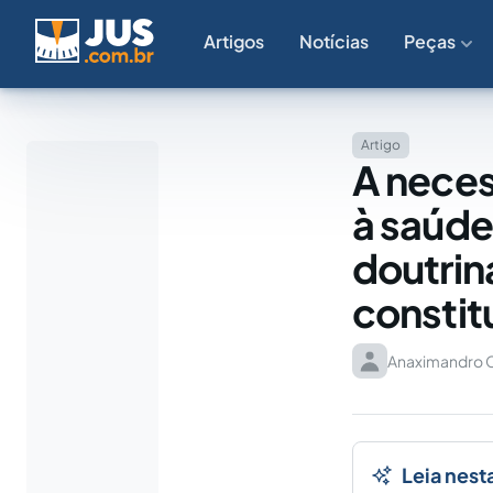
Artigos
Notícias
Peças
Artigo
A neces
à saúde
doutriná
constit
Anaximandro C
Leia nest