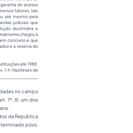
 garantia do acesso
versos fatores, tais
 ou até mesmo pela
ndas judiciais que
ução doutrinária e
e finalmente chegou à
 em concreto e que
ados e a reserva do
nstituições até 1988.
s. 1.4. Hipóteses de
vidades no campo
 1ª, III, um dos
ana.
ados da República
eterminado povo,