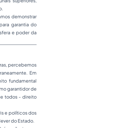
nais superiores,
o.
vamos demonstrar
para garantia do
esfera e poder da
eiras, percebemos
oraneamente. Em
eito fundamental
omo garantidor de
de todos - direito
s e políticos dos
ever do Estado.