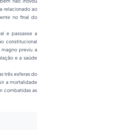
mbém não inovou
a relacionado ao
sente no final do
ral e passasse a
o constitucional
to magno previu a
ulação e a saúde
s três esferas do
ir a mortalidade
sem combatidas as