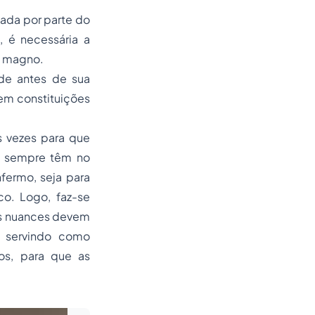
zada por parte do
, é necessária a
o magno.
úde antes de sua
 em constituições
s vezes para que
ue sempre têm no
nfermo, seja para
o. Logo, faz-se
uas nuances devem
, servindo como
os, para que as