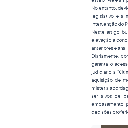
No entanto, devi
legislativo e a
intervenção do P
Neste artigo bu
elevação a condi
anteriores e anal
Diariamente, co
garanta o acess
judiciário a “úl
aquisição de m
mister a abordag
ser alvos de p
embasamento pa
decisões proferi