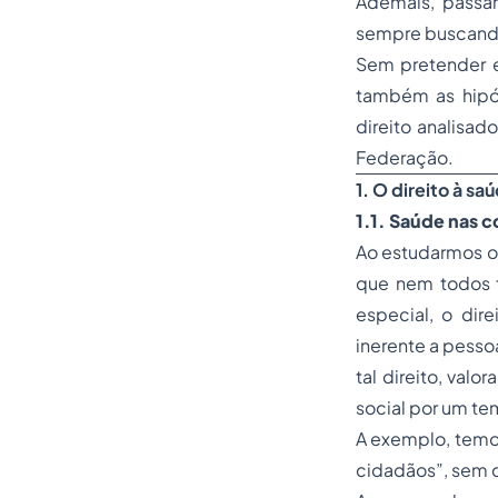
Ademais, passar
sempre buscando
Sem pretender e
também as hipót
direito analisad
Federação.
1. O direito à sa
1.1. Saúde nas c
Ao estudarmos o 
que nem todos 
especial, o dir
inerente a pesso
tal direito, valo
social por um te
A exemplo, temos
cidadãos”, sem 