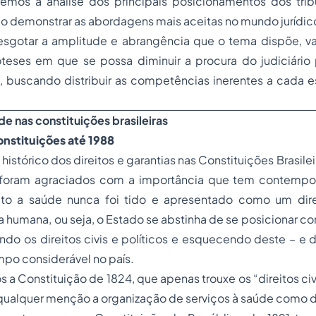
emos a análise dos principais posicionamentos dos tribu
 demonstrar as abordagens mais aceitas no mundo jurídic
sgotar a amplitude e abrangência que o tema dispõe, 
eses em que se possa diminuir a procura do judiciário 
o, buscando distribuir as competências inerentes a cada 
úde nas constituições brasileiras
onstituições até 1988
histórico dos direitos e garantias nas Constituições Brasil
foram agraciados com a importância que tem contemp
eito a saúde nunca foi tido e apresentado como um dir
a humana, ou seja, o Estado se abstinha de se posicionar c
rando os direitos civis e políticos e esquecendo deste – e 
mpo considerável no país.
 a Constituição de 1824, que apenas trouxe os “direitos civi
qualquer menção a organização de serviços à saúde como d