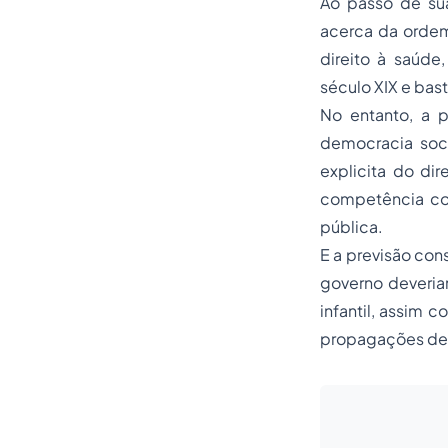
Ao passo de su
acerca da ordem
direito à saúde,
século XIX e bast
No entanto, a p
democracia soci
explicita do dir
competência con
pública.
E a previsão con
governo deveriam
infantil, assim 
propagações de