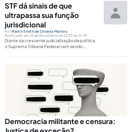
política democrática.
STF dá sinais de que
ultrapassa sua função
jurisdicional
Por
Martin Smith de Oliveira Martins
Publicado em 14 de Novembro de 2025 às 15:39
Diante da crescente judicialização da política,
o Supremo Tribunal Federal vem sendo
chamado a atuar, cada vez mais, em casos que
dizem respeito a pautas de interesse dos
outros poderes da república. Entretanto, a
atuação da corte causa polêmicas e...
Democracia militante e censura:
Justiça de exceção?