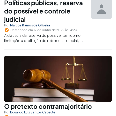
Políticas públicas, reserva
do possível e controle
judicial
Por
Marcos Ramos de Oliveira
Destacado em 12 de Junho de 2022 às 14:20
A cláusula da reserva do possível tem como
limitação a proibição do retrocesso social, a
proteção ao mínimo existencial, a vedação da
proteção insuficiente e a proibição de
excesso.
O pretexto contramajoritário
Por
Eduardo Luiz Santos Cabette