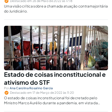
Destacado em 26 de Maio de 2022 às 17:18
Uma visão crítica sobre a chamada atuação contramajoritária
do Juridicário.
Estado de coisas inconstitucional e
ativismo do STF
Por
Ana Carolina Rosalino Garcia
Destacado em 17 de Março de 2022 às 11:20
O estado de coisas inconstitucional foi decretado pelo
Ministro Marco Aurélio durante a pandemia, em vista da
situação carcerária precária. Outrossim, o STF tem adotado