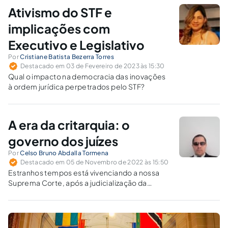
Ativismo do STF e
implicações com
Executivo e Legislativo
Por
Cristiane Batista Bezerra Torres
Destacado em 03 de Fevereiro de 2023 às 15:30
Qual o impacto na democracia das inovações
à ordem jurídica perpetrados pelo STF?
A era da critarquia: o
governo dos juízes
Por
Celso Bruno Abdalla Tormena
Destacado em 05 de Novembro de 2022 às 15:50
Estranhos tempos está vivenciando a nossa
Suprema Corte, após a judicialização da
política, seguida de politização da Justiça que
fizeram com que o STF descambasse para um
ativismo judicial que parece não ter fim.