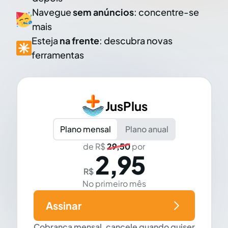
Navegue
sem anúncios
: concentre-se
mais
Esteja
na frente
: descubra novas
ferramentas
JusPlus
Plano mensal
Plano anual
de R$
29,50
por
2,95
R$
No primeiro mês
Assinar
Cobrança mensal, cancele quando quiser