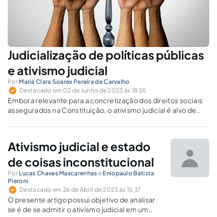
Judicialização de políticas públicas
e ativismo judicial
Por
Maria Clara Soares Pereira de Carvalho
Destacado em 02 de Junho de 2023 às 18:55
Embora relevante para a concretização dos direitos sociais
assegurados na Constituição, o ativismo judicial é alvo de
indagações quanto a sua legitimidade.
Ativismo judicial e estado
de coisas inconstitucional
Por
Lucas Chaves Mascarenhas
e
Eniopaulo Batista
Pieroni
Destacado em 26 de Abril de 2023 às 15:37
O presente artigo possui objetivo de analisar
se é de se admitir o ativismo judicial em um