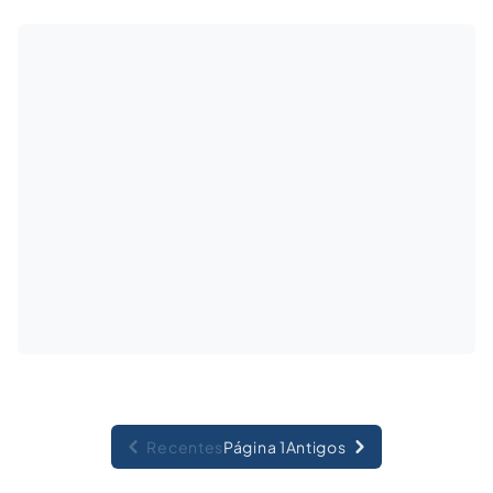
o ativismo judicial para se pronunciar em temas espinhosos.
Recentes
Página 1
Antigos