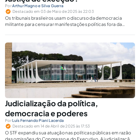
Por
Arthur Magno e Silva Guerra
Destacado em 03 de Maio de 2025 às 22:03
Os tribunais brasileiros usam o discurso da democracia
militante para censurar manifestações políticas fora da
legalidade. Isso viola ou protege a Constituição?
Judicialização da política,
democracia e poderes
Por
Luís Fernando Piani Lacerda
Destacado em 14 de Abril de 2025 às 17:53
O STF expandiu sua atuação nas políticas públicas em razão
das omissões do Congresso e do Executivo. A judicialização