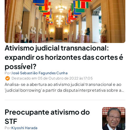
Ativismo judicial transnacional:
expandir os horizontes das cortes é
possível?
Por
José Sebastião Fagundes Cunha
Destacado em 05 de Outubro de 2022 às 17:05
Analisa-se a abertura ao ativismo judicial transnacional e ao
'judicial borrowing' a partir da disputa interpretativa sobre a
Lei de Anistia travada entre o STF e a Corte Interamericana
de Direitos Humanos.
Preocupante ativismo do
STF
Por
Kiyoshi Harada