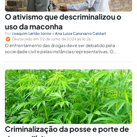
O ativismo que descriminalizou o
uso da maconha
Por
Joaquim Leitão Júnior
e
Ana Luiza Canavarro Caldart
Destacado em 02 de Julho de 2024 às 16:26
O enfrentamento das drogas deve ser debatido pela
sociedade civil e pelas instâncias representativas. O
Supremo, alheio aos conflitos das ruas permeadas por
traficantes, milícias e facções, não está apto a se debruçar
sobre a questão.
Criminalização da posse e porte de