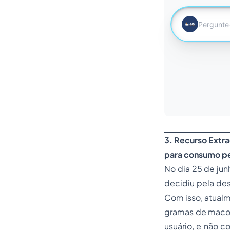
3. Recurso Extra
para consumo p
No dia 25 de jun
decidiu pela de
Com isso, atualm
gramas de maconh
usuário, e não c