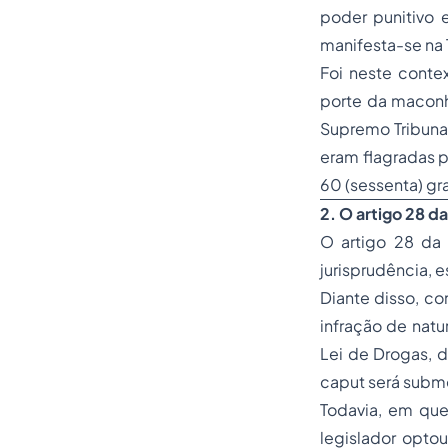
poder punitivo e
manifesta-se na T
Foi neste conte
porte da maconh
Supremo Tribunal
eram flagradas p
60 (sessenta) gr
2. O artigo 28 d
O artigo 28 da 
jurisprudência, 
Diante disso, c
infração de natu
Lei de Drogas, d
caput
será subme
Todavia, em que
legislador optou