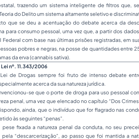
statal, trazendo um sistema inteligente de filtros que, s
eoria do Delito um sistema altamente seletivo e discriminat
xto que se deu a acentuação do debate acerca da desc
a para consumo pessoal, uma vez que, a partir dos dados
 Federal com base nas últimas prisões registradas, em su
essoas pobres e negras, na posse de quantidades entre 25 
amas da erva (
cannabis sativa
).
a Lei nº. 11.343/2006
Lei de Drogas sempre foi fruto de intenso debate entr
especialmente acerca da sua natureza jurídica.
onvencionou-se que o porte de droga para uso pessoal co
reza penal, uma vez que elencado no capítulo “
Dos Crimes
ispondo, ainda, que o indivíduo que for flagrado nas cond
tido às seguintes “
penas
”.
 pese fixada a natureza penal da conduta, no seu precei
 pela “descarcerização”, ao passo que foi mantida a natu