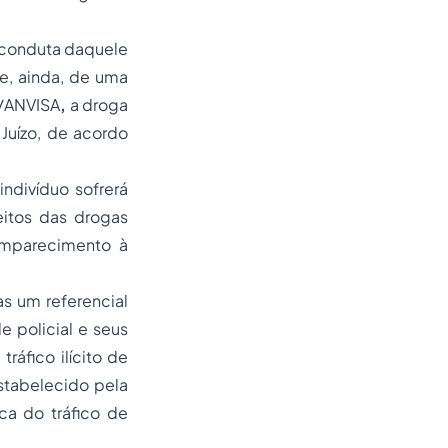
à conduta daquele
e, ainda, de uma
0/ANVISA
,
a droga
Juízo, de acordo
ndivíduo sofrerá
eitos das drogas
comparecimento à
as um referencial
e policial e seus
ráfico ilícito de
stabelecido pela
a do tráfico de