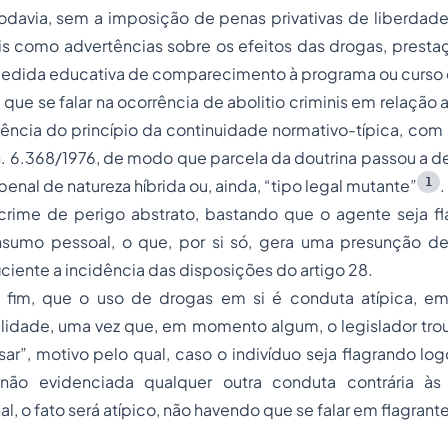
todavia, sem a imposição de penas privativas de liberdad
is como advertências sobre os efeitos das drogas, presta
dida educativa de comparecimento à programa ou curso 
 que se falar na ocorrência de
abolitio criminis
em relação a
ência do princípio da continuidade normativo-típica, com 
 n. 6.368/1976, de modo que parcela da doutrina passou a d
1
enal de natureza híbrida ou, ainda, “tipo legal mutante”
.
crime de perigo abstrato, bastando que o agente seja f
sumo pessoal, o que, por si só, gera uma presunção d
ficiente a incidência das disposições do artigo 28.
 fim, que o uso de drogas em si é conduta atípica, e
alidade, uma vez que, em momento algum, o legislador tro
sar”, motivo pelo qual, caso o indivíduo seja flagrando lo
 não evidenciada qualquer outra conduta contrária às
al, o fato será atípico, não havendo que se falar em flagrante