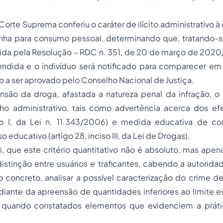
 Corte Suprema conferiu o caráter de ilícito administrativo 
ha para consumo pessoal, determinando que, tratando-s
bida pela Resolução – RDC n. 351, de 20 de março de 202
endida e o indivíduo será notificado para comparecer em 
a ser aprovado pelo Conselho Nacional de Justiça.
são da droga, afastada a natureza penal da infração, o i
o administrativo, tais como advertência acerca dos ef
iso I, da Lei n. 11.343/2006) e medida educativa de 
 educativo (artigo 28, inciso III, da Lei de Drogas).
, que este critério quantitativo não é absoluto, mas apen
distinção entre usuários e traficantes, cabendo a autoridad
 concreto, analisar a possível caracterização do crime de t
iante da apreensão de quantidades inferiores ao limite e
 quando constatados elementos que evidenciem a prátic