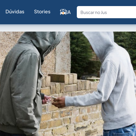
Dúvidas
Stories
IA
Fale com a