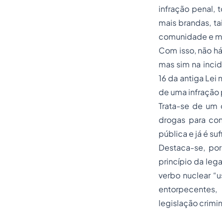
infração penal, 
mais brandas, ta
comunidade e me
Com isso, não há
mas sim na incid
16 da antiga Lei
de uma infração p
Trata-se de um 
drogas para con
pública e já é su
Destaca-se, por
princípio da leg
verbo nuclear “u
entorpecentes,
legislação crimin