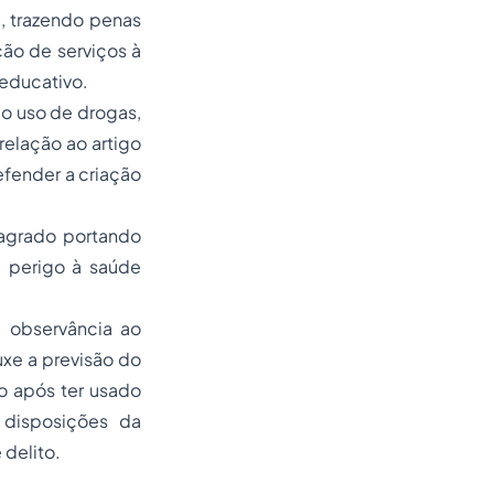
e, trazendo penas
ção de serviços à
educativo.
o uso de drogas,
relação ao artigo
efender a criação
lagrado portando
e perigo à saúde
m observância ao
uxe a previsão do
go após ter usado
 disposições da
 delito.