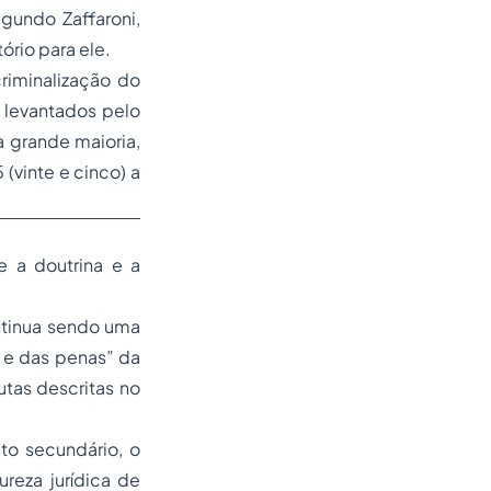
egundo Zaffaroni,
ório para ele.
riminalização do
 levantados pelo
a grande maioria,
(vinte e cinco) a
e a doutrina e a
ntinua sendo uma
 e das penas”
da
utas descritas no
to secundário, o
reza jurídica de