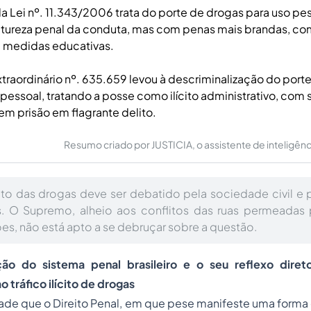
da Lei nº. 11.343/2006 trata do porte de drogas para uso pes
tureza penal da conduta, mas com penas mais brandas, c
e medidas educativas.
traordinário nº. 635.659 levou à descriminalização do por
essoal, tratando a posse como ilícito administrativo, com
em prisão em flagrante delito.
Resumo criado por JUSTICIA, o assistente de inteligência 
o das drogas deve ser debatido pela sociedade civil e p
s. O Supremo, alheio aos conflitos das ruas permeadas p
ões, não está apto a se debruçar sobre a questão.
ção do sistema penal brasileiro e o seu reflexo diret
 tráfico ilícito de drogas
ade que o Direito Penal, em que pese manifeste uma forma