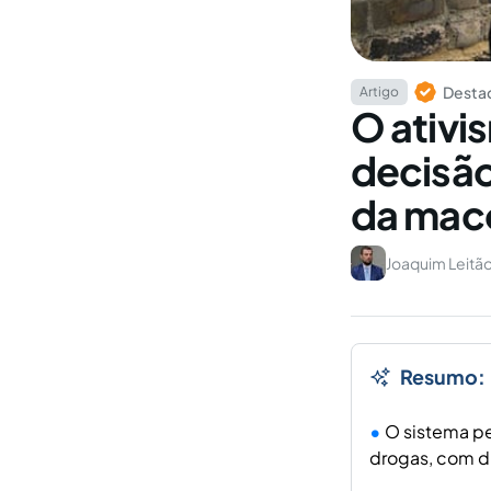
Destaq
Artigo
O ativi
decisão
da mac
Joaquim Leitão
Resumo:
O sistema pe
drogas, com d