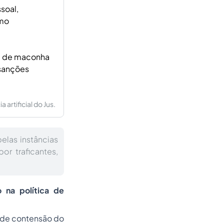
soal,
omo
te de maconha
 sanções
artificial do Jus.
elas instâncias
or traficantes,
o na política de
 de contensão do