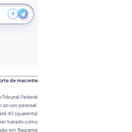
 porte de maconha
 Tribunal Federal
 ao uso pessoal.
até 40 (quarenta)
 ser tratado como
isão em flagrante