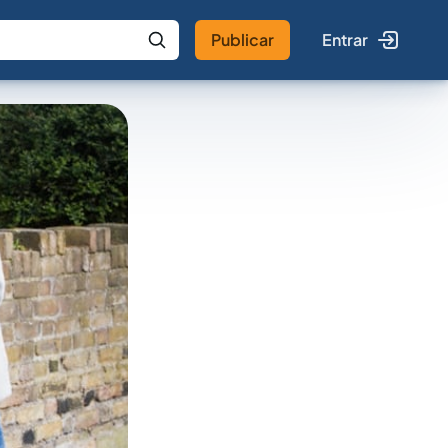
Publicar
Entrar
 IA
Buscar no Jus