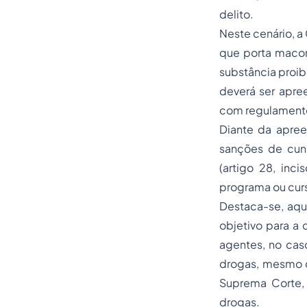
delito.
Neste cenário, a
que porta macon
substância proi
deverá ser apre
com regulamento 
Diante da apreen
sanções de cunh
(artigo 28, inc
programa ou curso
Destaca-se, aqui
objetivo para a 
agentes, no caso
drogas, mesmo d
Suprema Corte,
drogas.