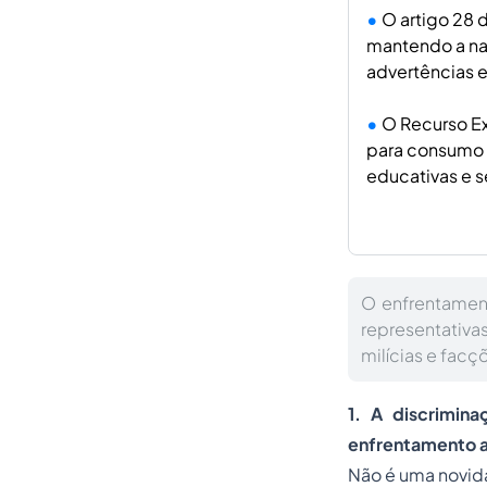
O artigo 28 
mantendo a na
advertências 
O Recurso Ex
para consumo p
educativas e s
O enfrentament
representativa
milícias e facç
1. A discrimina
enfrentamento ao
Não é uma novid