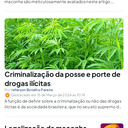
maconha são meticulosamente avaliados neste artigo,
considerando-se as consequências para a liberdade
individual, a saúde pública e a justiça criminal.
Criminalização da posse e porte de
drogas ilícitas
Por
Jeferson Botelho Pereira
Destacado em 15 de Março de 2024 às 10:19
A função de definir sobre a criminalização ou não das drogas
ilícitas é da sociedade brasileira, que no seu ato supremo de
vontade delegou essa incumbência ao Congresso Nacional.
Legalização da maconha