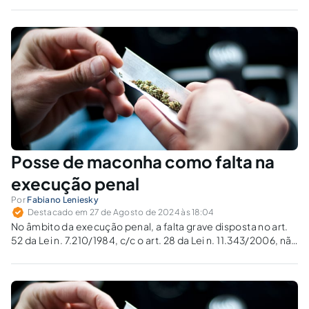
justa ou um paliativo à omissão no acesso à saúde?
Posse de maconha como falta na
execução penal
Por
Fabiano Leniesky
Destacado em 27 de Agosto de 2024 às 18:04
No âmbito da execução penal, a falta grave disposta no art.
52 da Lei n. 7.210/1984, c/c o art. 28 da Lei n. 11.343/2006, não
poderá mais surtir efeitos desde o julgamento do RE 635.659
pelo STF.