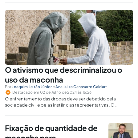
grupos sociais vulneráveis. A Teoria do Delito,
como proposta por Zaffaroni, sugere que o
Direito Penal é um mecanismo de contenção
do poder punitivo estatal,...
O ativismo que descriminalizou o
uso da maconha
Por
Joaquim Leitão Júnior
e
Ana Luiza Canavarro Caldart
Destacado em 02 de Julho de 2024 às 16:26
O enfrentamento das drogas deve ser debatido pela
sociedade civil e pelas instâncias representativas. O
Supremo, alheio aos conflitos das ruas permeadas por
traficantes, milícias e facções, não está apto a se debruçar
sobre a questão.
Fixação de quantidade de
maconha para