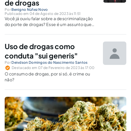
de drogas
Por
Benigno Núñez Novo
Publicado em 04 de Agosto de 2023 às 11:51
Você já ouviu falar sobre a descriminalização
do porte de drogas? Esse é um assunto que
tem gerado muita discussão nos últimos anos.
Neste artigo, vamos entender o que significa a
descriminalização do porte de drogas e como
Uso de drogas como
isso pode...
conduta "sui generis"
Por
Deivdson Domingos do Nascimento Santos
Destacado em 07 de Fevereiro de 2023 às 17:00
O consumo de drogas, por si só, é crime ou
não?