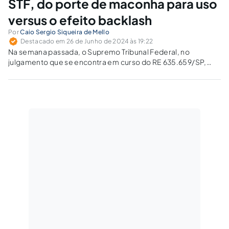
STF, do porte de maconha para uso
versus o efeito backlash
Por
Caio Sergio Siqueira de Mello
Destacado em 26 de Junho de 2024 às 19:22
Na semana passada, o Supremo Tribunal Federal, no
julgamento que se encontra em curso do RE 635.659/SP,
formou maioria de votos para, na apreciação do Tema 506
de repercussão geral, dar interpretação ao art. 28 da Lei de
Drogas no...