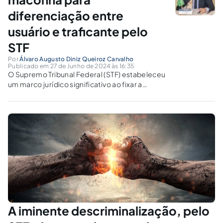
diferenciação entre
usuário e traficante pelo
STF
Por
Álvaro Augusto Diniz Queiroz Carvalho
Publicado em 27 de Junho de 2024 às 16:35
O Supremo Tribunal Federal (STF) estabeleceu
um marco jurídico significativo ao fixar a
quantidade de 40 gramas de maconha como
parâmetro para distinguir usuários de
traficantes. Esta decisão, que reflete um
avanço na interpretação e aplicação da Lei de
Drogas...
A iminente descriminalização, pelo