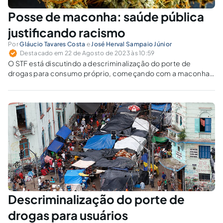
Posse de maconha: saúde pública
justificando racismo
Por
Gláucio Tavares Costa
e
José Herval Sampaio Júnior
Destacado em 22 de Agosto de 2023 às 10:59
O STF está discutindo a descriminalização do porte de
drogas para consumo próprio, começando com a maconha.
A Defensoria Pública de São Paulo alega que a lei de drogas é
inconstitucional, pois fere o direito à liberdade individual.
Descriminalização do porte de
drogas para usuários