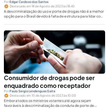
Por
Edgar Cardoso dos Santos
Destacado em 18 de Agosto de 2023 às 18:40
A descriminalização do uso e porte de drogas não é a melhor
opção para o Brasil devido à falta de estrutura para lidar com
a dependência química e ao risco de aumento do tráfico. O
método preventivo é visto como mais eficaz.
Consumidor de drogas pode ser
enquadrado como receptador
Por
Paulo Sergio Lendengues Gaita
Destacado em 10 de Agosto de 2023 às 10:00
Embora todos os ministros votantes até agora sejam
favoráveis à descriminalização da conduta de porte de