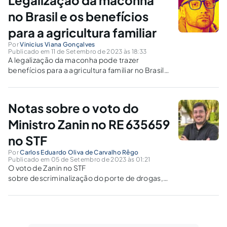
no Brasil e os benefícios
para a agricultura familiar
Por
Vinicius Viana Gonçalves
Publicado em 11 de Setembro de 2023 às 18:33
A legalização da maconha pode trazer
benefícios para a agricultura familiar no Brasil,
permitindo a diversificação dos cultivos,
geração de empregos e criação de um
mercado regulamentado e seguro.
Notas sobre o voto do
Ministro Zanin no RE 635659
no STF
Por
Carlos Eduardo Oliva de Carvalho Rêgo
Publicado em 05 de Setembro de 2023 às 01:21
O voto de Zanin no STF
sobre descriminalização do porte de drogas,
proferido no final de agosto de 2023, foi
conservador? As redes sociais
acompanharam a votação, no STF, do Recurso
Extraordinário (RE) 635659, com repercussão