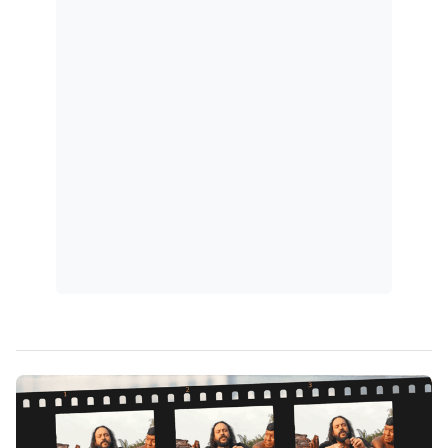
geral (Tema 506), sobre a descriminalização...