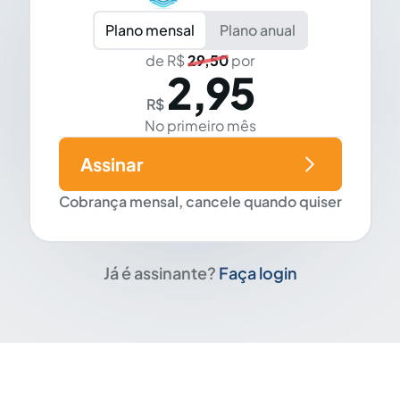
Plano mensal
Plano anual
de R$
29,50
por
2,95
R$
No primeiro mês
Assinar
Cobrança mensal, cancele quando quiser
Já é assinante?
Faça login