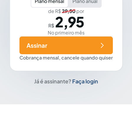
Plano mensal
Plano anual
de R$
29,50
por
2,95
R$
No primeiro mês
Assinar
Cobrança mensal, cancele quando quiser
Já é assinante?
Faça login