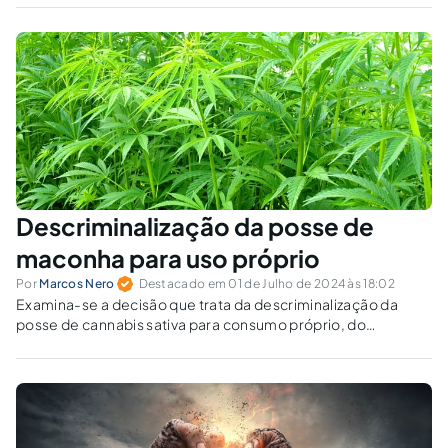
traficantes, milícias e facções, não está apto a se debruçar
sobre a questão.
Descriminalização da posse de
maconha para uso próprio
Por
Marcos Nero
Destacado em 01 de Julho de 2024 às 18:02
Examina-se a decisão que trata da descriminalização da
posse de cannabis sativa para consumo próprio, do
procedimento para formalização da apreensão, quando for
o caso, e da fixação de parâmetros para classificação de
usuário de drogas.