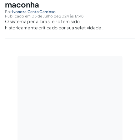
maconha
Por
Ivoneza Centa Cardoso
Publicado em 05 de Julho de 2024 às 17:48
O sistema penal brasileiro tem sido
historicamente criticado por sua seletividade
e discriminação, particularmente contra
grupos sociais vulneráveis. A Teoria do Delito,
como proposta por Zaffaroni, sugere que o
Direito Penal é um mecanismo de contenção
do poder punitivo estatal,...