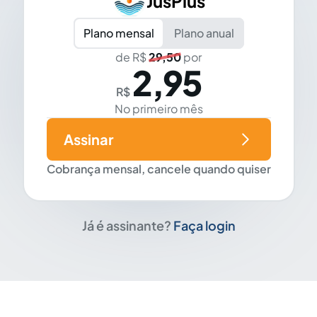
JusPlus
Plano mensal
Plano anual
de R$
29,50
por
2,95
R$
No primeiro mês
Assinar
Cobrança mensal, cancele quando quiser
Já é assinante?
Faça login