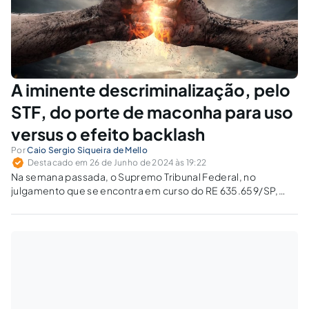
A iminente descriminalização, pelo
STF, do porte de maconha para uso
versus o efeito backlash
Por
Caio Sergio Siqueira de Mello
Destacado em 26 de Junho de 2024 às 19:22
Na semana passada, o Supremo Tribunal Federal, no
julgamento que se encontra em curso do RE 635.659/SP,
formou maioria de votos para, na apreciação do Tema 506
de repercussão geral, dar interpretação ao art. 28 da Lei de
Drogas no...