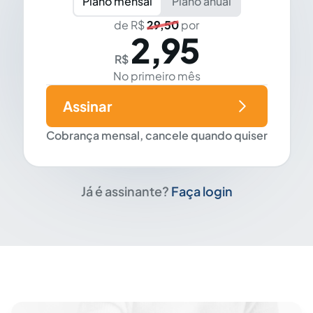
Plano mensal
Plano anual
de R$
29,50
por
2,95
R$
No primeiro mês
Assinar
Cobrança mensal, cancele quando quiser
Já é assinante?
Faça login